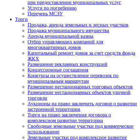
при предоставлении муниципальных услуг
Услуги по погребению
Перечень МСЗУ
Торги
Продажа, аренда земельных и лесных участков
Продажа муниципального имущества
Аренда муниципальной казны
Отбор управляющих компаний для
многоквартирных домов
Капитальный ремонт домов за счет средств фонда
ЖКХ
Размещение рекламных конструкций
Концессионные соглашения
Конкурсы на осуществление перевозок по
муниципальным маршрутам
Размещение нестационарных торговых объектов
Размещение нестационарных объектов уличной
торговли
Аукционы на право заключить договор о развитии
застроенной территории
Торги на право заключения договора о
комплексном развитии территории
Свободные земельные участки под коммерческое
использование
Земельные участки под комплексное развитие