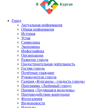
Я
Курган
Город
Актуальная информация
Общая информация
История
Устав
Символика
Экономика
Инфографика
Организации
Развитие города
Градостроительная деятельность
Гостям города
Почётные граждане
Руководители города
Галерея «Курганцы - гордость города»
Программа «Любимый город»
Премия «Трудящаяся молодежь»
Противодействие коррупции
Фотогалерея
Видеоновости
Награды