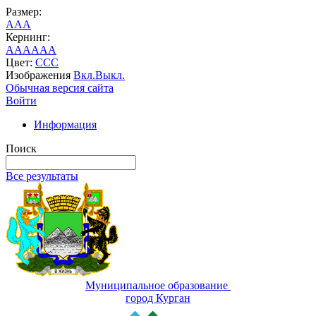
Размер:
A
A
A
Кернинг:
AA
AA
AA
Цвет:
C
C
C
Изображения
Вкл.
Выкл.
Обычная версия сайта
Войти
Информация
Поиск
Все результаты
Муниципальное образование
город Курган