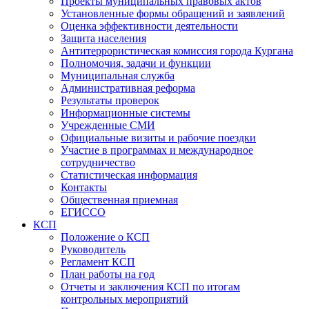
Проекты муниципальных правовых актов
Установленные формы обращений и заявлений
Оценка эффективности деятельности
Защита населения
Антитеррористическая комиссия города Кургана
Полномочия, задачи и функции
Муниципальная служба
Административная реформа
Результаты проверок
Информационные системы
Учрежденные СМИ
Официальные визиты и рабочие поездки
Участие в программах и международное
сотрудничество
Статистическая информация
Контакты
Общественная приемная
ЕГИССО
КСП
Положение о КСП
Руководитель
Регламент КСП
План работы на год
Отчеты и заключения КСП по итогам
контрольных мероприятий