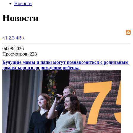
Новости
Новости
‹
1
2
3
4
5
›
04.08.2026
Просмотров: 228
Будущие мамы и папы могут познакомиться с родильным
домом задолго до рождения ребенка