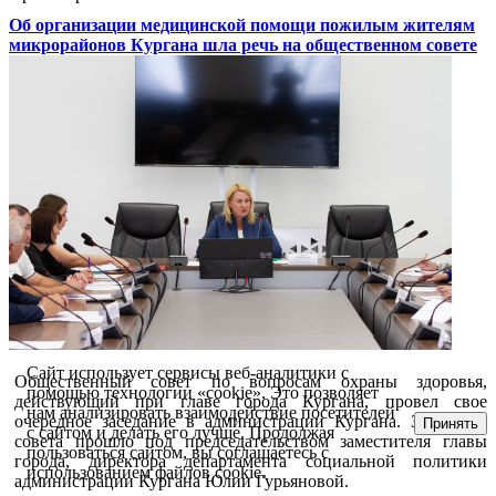
Об организации медицинской помощи пожилым жителям
микрорайонов Кургана шла речь на общественном совете
Сайт использует сервисы веб-аналитики с
Общественный совет по вопросам охраны здоровья,
помощью технологии «cookie». Это позволяет
действующий при главе города Кургана, провел свое
нам анализировать взаимодействие посетителей
очередное заседание в администрации Кургана. Заседание
Принять
с сайтом и делать его лучше. Продолжая
совета прошло под председательством заместителя главы
пользоваться сайтом, вы соглашаетесь с
города, директора департамента социальной политики
использованием файлов cookie.
администрации Кургана Юлии Гурьяновой.