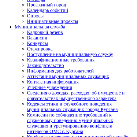
Прозрачный город
Календарь событий
Опросы
Инициативные проекты
Муниципальная служба
Кадровый резерв
Вакансии
Конкурсы
Стажировка
Поступление на муниципальную службу
Квалификационные требования
Законодательство
Информация для работодателей
Аттестация муниципальных служащих
Контактная информация
Учебные учреждения
Сведения о доходах, расходах, об имуществе и
обязательствах имущественного характера
Кодексы этики и служебного поведения
муниципальных служащих города Кургана
Комиссии по соблюдению требований к
служебному поведению муниципальных
служащих и урегулированию конфликта
интересов ОМС г. Кургана
Конфликт интересов на муниципальной службе