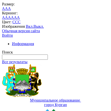
Размер:
A
A
A
Кернинг:
AA
AA
AA
Цвет:
C
C
C
Изображения
Вкл.
Выкл.
Обычная версия сайта
Войти
Информация
Поиск
Все результаты
Муниципальное образование
город Курган