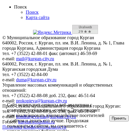
Поиск
Поиск
Карта сайта
© Муниципальное образование город Курган
640002, Россия, г. Курган, пл. им. В.И. Ленина, д. № 1, Глава
города Кургана, Администрация города Кургана
тел. +7 (3522) 42-88-01 факс (автомат.) 46-59-69
e-mail:
mail@kurgan-city.ru
640002, Россия, г. Курган, пл. им. В.И. Ленина, д. № 1,
Курганская городская Дума
тел. +7 (3522) 42-84-00
e-mail:
duma@kurgan-city.ru
Управление массовых коммуникаций и общественных
отношений:
тел. +7 (3522) 42-88-08 доб. 232, факс 46-51-64
e-mail:
prokopieva@kurgan-city.ru
Сайт использует сервисы веб-аналитики с
Пресс-служба муниципального образования город Курган:
помощью технологии «cookie». Это позволяет
тел. +7 (3522) 42-88-08 доб. 236, факс 46-51-64
нам анализировать взаимодействие посетителей
e-mail:
kondratyeva-ma@kurgan-city.ru
Принять
с сайтом и делать его лучше. Продолжая
Госвеб:
kurgan.gosuslugi.ru
пользоваться сайтом, вы соглашаетесь с
Политика конфиденциальности