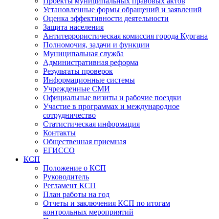
Проекты муниципальных правовых актов
Установленные формы обращений и заявлений
Оценка эффективности деятельности
Защита населения
Антитеррористическая комиссия города Кургана
Полномочия, задачи и функции
Муниципальная служба
Административная реформа
Результаты проверок
Информационные системы
Учрежденные СМИ
Официальные визиты и рабочие поездки
Участие в программах и международное
сотрудничество
Статистическая информация
Контакты
Общественная приемная
ЕГИССО
КСП
Положение о КСП
Руководитель
Регламент КСП
План работы на год
Отчеты и заключения КСП по итогам
контрольных мероприятий