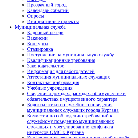
Прозрачный город
Календарь событий
Опросы
Инициативные проекты
Муниципальная служба
Кадровый резерв
Вакансии
Конкурсы
Стажировка
Поступление на муниципальную службу
Квалификационные требования
Законодательство
Информация для работодателей
Аттестация муниципальных служащих
Контактная информация
Учебные учреждения
Сведения о доходах, расходах, об имуществе и
обязательствах имущественного характера
Кодексы этики и служебного поведения
муниципальных служащих города Кургана
Комиссии по соблюдению требований к
служебному поведению муниципальных
служащих и урегулированию конфликта
интересов ОМС г. Кургана
Конфликт интересов на муниципальной службе