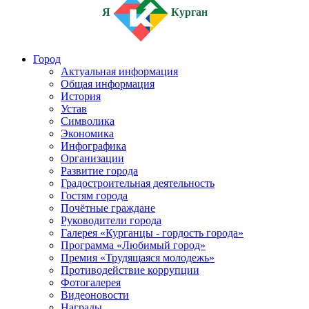
Я
Курган
Город
Актуальная информация
Общая информация
История
Устав
Символика
Экономика
Инфографика
Организации
Развитие города
Градостроительная деятельность
Гостям города
Почётные граждане
Руководители города
Галерея «Курганцы - гордость города»
Программа «Любимый город»
Премия «Трудящаяся молодежь»
Противодействие коррупции
Фотогалерея
Видеоновости
Награды