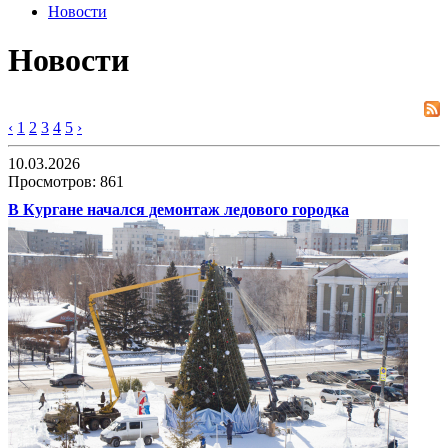
Новости
Новости
‹
1
2
3
4
5
›
10.03.2026
Просмотров: 861
В Кургане начался демонтаж ледового городка