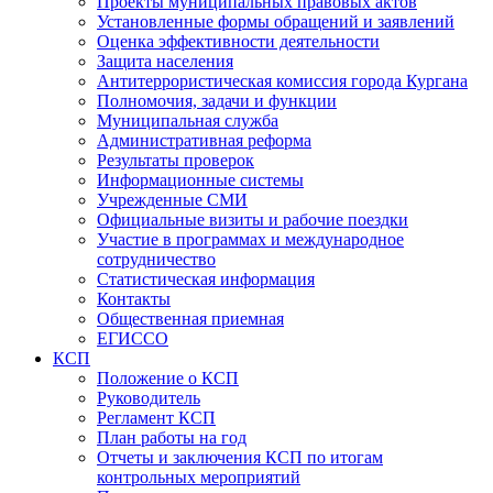
Проекты муниципальных правовых актов
Установленные формы обращений и заявлений
Оценка эффективности деятельности
Защита населения
Антитеррористическая комиссия города Кургана
Полномочия, задачи и функции
Муниципальная служба
Административная реформа
Результаты проверок
Информационные системы
Учрежденные СМИ
Официальные визиты и рабочие поездки
Участие в программах и международное
сотрудничество
Статистическая информация
Контакты
Общественная приемная
ЕГИССО
КСП
Положение о КСП
Руководитель
Регламент КСП
План работы на год
Отчеты и заключения КСП по итогам
контрольных мероприятий