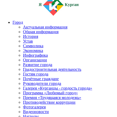
Я
Курган
Город
Актуальная информация
Общая информация
История
Устав
Символика
Экономика
Инфографика
Организации
Развитие города
Градостроительная деятельность
Гостям города
Почётные граждане
Руководители города
Галерея «Курганцы - гордость города»
Программа «Любимый город»
Премия «Трудящаяся молодежь»
Противодействие коррупции
Фотогалерея
Видеоновости
Награды