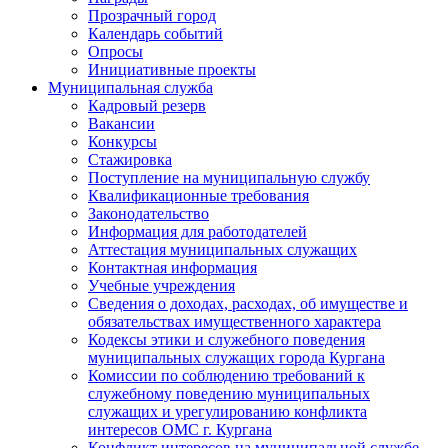
Прозрачный город
Календарь событий
Опросы
Инициативные проекты
Муниципальная служба
Кадровый резерв
Вакансии
Конкурсы
Стажировка
Поступление на муниципальную службу
Квалификационные требования
Законодательство
Информация для работодателей
Аттестация муниципальных служащих
Контактная информация
Учебные учреждения
Сведения о доходах, расходах, об имуществе и
обязательствах имущественного характера
Кодексы этики и служебного поведения
муниципальных служащих города Кургана
Комиссии по соблюдению требований к
служебному поведению муниципальных
служащих и урегулированию конфликта
интересов ОМС г. Кургана
Конфликт интересов на муниципальной службе