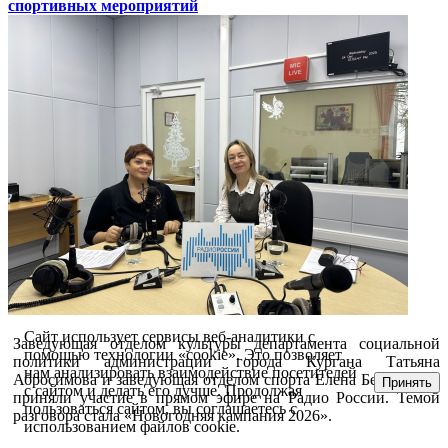
спортивных мероприятий
Сайт использует сервисы веб-аналитики с
Заведующая отделом культуры департамента социальной
помощью технологии «cookie». Это позволяет
политики администрации города Кургана Татьяна
нам анализировать взаимодействие посетителей
Абросимова и заведующая отделом спорта Елена Белоногова
Принять
с сайтом и делать его лучше. Продолжая
приняли участие в прямом эфире на Радио России. Темой
пользоваться сайтом, вы соглашаетесь с
разговора стала «Новогодняя кампания 2026».
использованием файлов cookie.