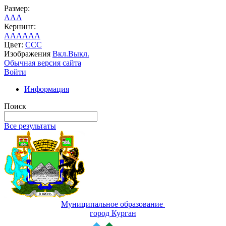
Размер:
A
A
A
Кернинг:
AA
AA
AA
Цвет:
C
C
C
Изображения
Вкл.
Выкл.
Обычная версия сайта
Войти
Информация
Поиск
Все результаты
Муниципальное образование
город Курган