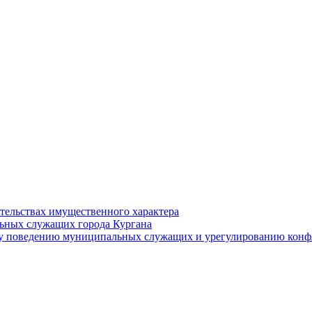
ательствах имущественного характера
ьных служащих города Кургана
у поведению муниципальных служащих и урегулированию конфл