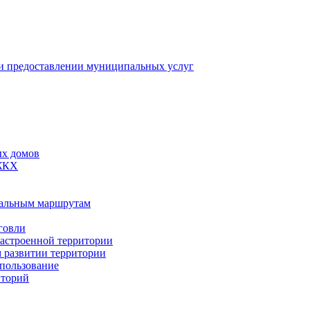
 предоставлении муниципальных услуг
ых домов
 ЖКХ
пальным маршрутам
говли
застроенной территории
м развитии территории
спользование
иторий