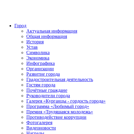
Город
Актуальная информация
Общая информация
История
Устав
Символика
Экономика
Инфографика
Организации
Развитие города
Градостроительная деятельность
Гостям города
Почётные граждане
Руководители города
Галерея «Курганцы - гордость города»
Программа «Любимый город»
Премия «Трудящаяся молодежь»
Противодействие коррупции
Фотогалерея
Видеоновости
Награды