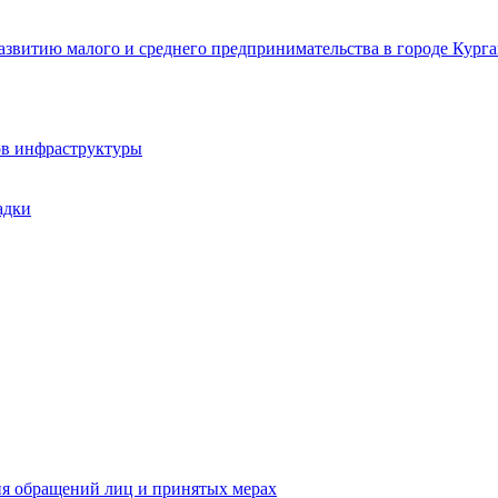
звитию малого и среднего предпринимательства в городе Курга
ов инфраструктуры
адки
ия обращений лиц и принятых мерах