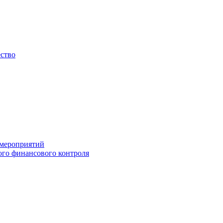
ество
 мероприятий
го финансового контроля