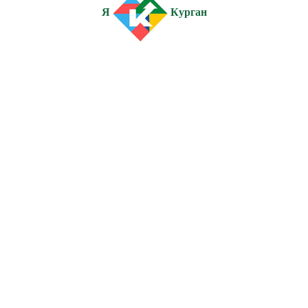
Я
Курган