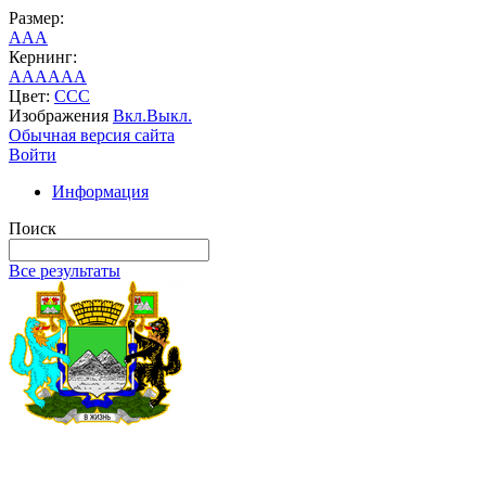
Размер:
A
A
A
Кернинг:
AA
AA
AA
Цвет:
C
C
C
Изображения
Вкл.
Выкл.
Обычная версия сайта
Войти
Информация
Поиск
Все результаты