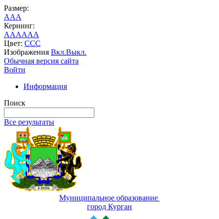
Размер:
A
A
A
Кернинг:
AA
AA
AA
Цвет:
C
C
C
Изображения
Вкл.
Выкл.
Обычная версия сайта
Войти
Информация
Поиск
Все результаты
Муниципальное образование
город Курган