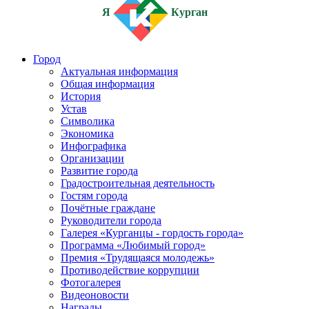
Я
Курган
Город
Актуальная информация
Общая информация
История
Устав
Символика
Экономика
Инфографика
Организации
Развитие города
Градостроительная деятельность
Гостям города
Почётные граждане
Руководители города
Галерея «Курганцы - гордость города»
Программа «Любимый город»
Премия «Трудящаяся молодежь»
Противодействие коррупции
Фотогалерея
Видеоновости
Награды