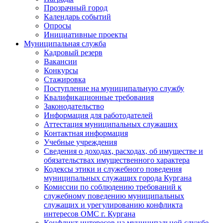
Прозрачный город
Календарь событий
Опросы
Инициативные проекты
Муниципальная служба
Кадровый резерв
Вакансии
Конкурсы
Стажировка
Поступление на муниципальную службу
Квалификационные требования
Законодательство
Информация для работодателей
Аттестация муниципальных служащих
Контактная информация
Учебные учреждения
Сведения о доходах, расходах, об имуществе и
обязательствах имущественного характера
Кодексы этики и служебного поведения
муниципальных служащих города Кургана
Комиссии по соблюдению требований к
служебному поведению муниципальных
служащих и урегулированию конфликта
интересов ОМС г. Кургана
Конфликт интересов на муниципальной службе