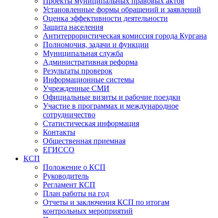
Проекты муниципальных правовых актов
Установленные формы обращений и заявлений
Оценка эффективности деятельности
Защита населения
Антитеррористическая комиссия города Кургана
Полномочия, задачи и функции
Муниципальная служба
Административная реформа
Результаты проверок
Информационные системы
Учрежденные СМИ
Официальные визиты и рабочие поездки
Участие в программах и международное
сотрудничество
Статистическая информация
Контакты
Общественная приемная
ЕГИССО
КСП
Положение о КСП
Руководитель
Регламент КСП
План работы на год
Отчеты и заключения КСП по итогам
контрольных мероприятий