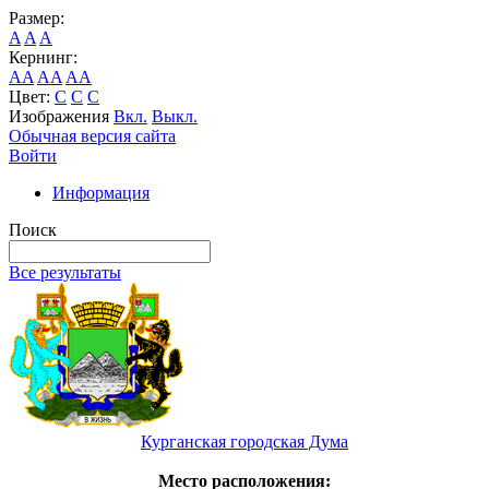
Размер:
A
A
A
Кернинг:
AA
AA
AA
Цвет:
C
C
C
Изображения
Вкл.
Выкл.
Обычная версия сайта
Войти
Информация
Поиск
Все результаты
Курганская городская Дума
Место расположения: