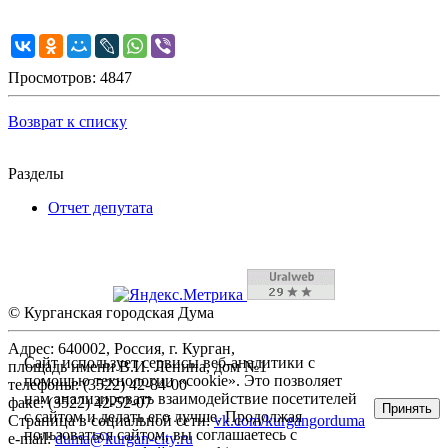
Просмотров: 4847
Возврат к списку
Разделы
Отчет депутата
© Курганская городская Дума
Адрес: 640002, Россия, г. Курган,
Сайт использует сервисы веб-аналитики с
площадь имени В.И. Ленина, дом №1
помощью технологии «cookie». Это позволяет
телефоны: (3522) 42-84-00
нам анализировать взаимодействие посетителей
факс: (3522) 42-52-07
Принять
с сайтом и делать его лучше. Продолжая
Страница в социальной сети:
vk.com/kurgangorduma
пользоваться сайтом, вы соглашаетесь с
e-mail:
duma@kurgan-city.ru