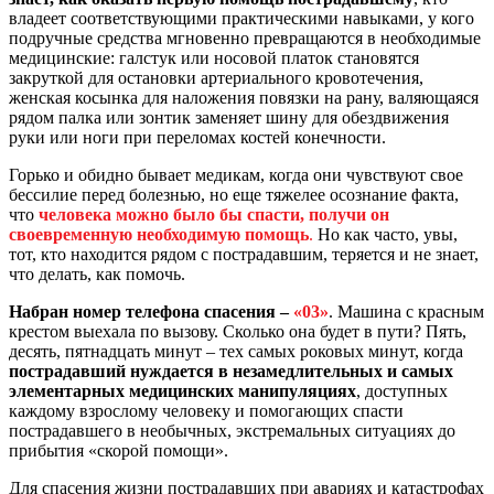
владеет соответствующими практическими навыками, у кого
подручные средства мгновенно превращаются в необходимые
медицинские: галстук или носовой платок становятся
закруткой для остановки артериального кровотечения,
женская косынка для наложения повязки на рану, валяющаяся
рядом палка или зонтик заменяет шину для обездвижения
руки или ноги при переломах костей конечности.
Горько и обидно бывает медикам, когда они чувствуют свое
бессилие перед болезнью, но еще тяжелее осознание факта,
что
человека можно было бы спасти, получи он
своевременную необходимую помощь
.
Но как часто, увы,
тот, кто находится рядом с пострадавшим, теряется и не знает,
что делать, как помочь.
Набран номер телефона спасения –
«03»
. Машина с красным
крестом выехала по вызову. Сколько она будет в пути? Пять,
десять, пятнадцать минут – тех самых роковых минут, когда
пострадавший нуждается в незамедлительных и самых
элементарных медицинских манипуляциях
, доступных
каждому взрослому человеку и помогающих спасти
пострадавшего в необычных, экстремальных ситуациях до
прибытия «скорой помощи».
Для спасения жизни пострадавших при авариях и катастрофах