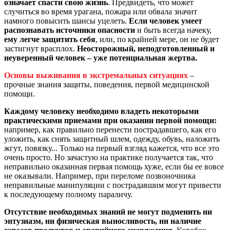
означает спасти свою жизнь
. Предвидеть, что может
случиться во время урагана, пожара или обвала значит
намного повысить шансы уцелеть.
Если человек умеет
распознавать источники опасности
и быть всегда начеку,
ему легче защитить себя
, или, по крайней мере, он не будет
застигнут врасплох.
Неосторожный, неподготовленный и
неуверенный человек – уже потенциальная жертва.
Основы выживания в экстремальных ситуациях
–
прочные знания защиты, поведения, первой медицинской
помощи.
Каждому человеку необходимо владеть некоторыми
практическими приемами при оказании первой помощи:
например, как правильно перенести пострадавшего, как его
уложить, как снять защитный шлем, одежду, обувь, наложить
жгут, повязку... Только на первый взгляд кажется, что все это
очень просто. Но зачастую на практике получается так, что
неправильно оказанная первая помощь хуже, если бы ее вовсе
не оказывали. Например, при переломе позвоночника
неправильные манипуляции с пострадавшим могут привести
к последующему полному параличу.
Отсутствие необходимых знаний не могут подменить ни
энтузиазм, ни физическая выносливость, ни наличие