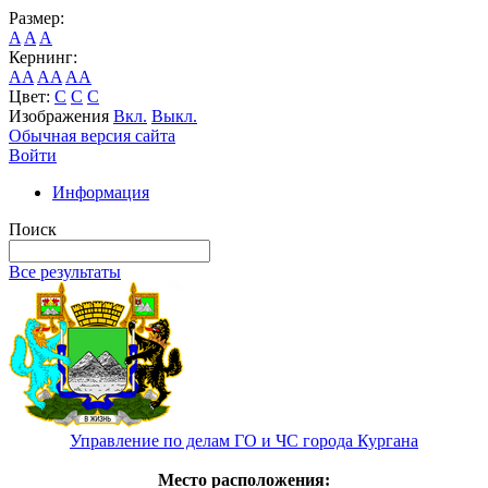
Размер:
A
A
A
Кернинг:
AA
AA
AA
Цвет:
C
C
C
Изображения
Вкл.
Выкл.
Обычная версия сайта
Войти
Информация
Поиск
Все результаты
Управление по делам ГО и ЧС города Кургана
Место расположения: