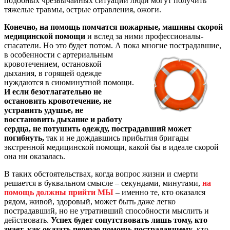
подобных чрезвычайных ситуаций люди могут получить
тяжелые травмы, острые отравления, ожоги.
Конечно, на помощь помчатся пожарные, машины скорой
медицинской помощи
и вслед за ними профессионалы-
спасатели. Но это будет потом. А пока многие пострадавшие,
в особенности с
артериальным
кровотечением, остановкой
дыхания, в горящей одежде
нуждаются в сиюминутной помощи.
И если безотлагательно не
остановить кровотечение, не
устранить удушье, не
восстановить дыхание и работу
сердца, не потушить одежду, пострадавший может
погибнуть,
так и не дождавшись прибытия бригады
экстренной медицинской помощи, какой бы в идеале скорой
она ни оказалась.
В таких обстоятельствах, когда вопрос жизни и смерти
решается в буквальном смысле – секундами, минутами,
на
помощь должны прийти МЫ
– именно те, кто оказался
рядом, живой, здоровый, может быть даже легко
пострадавший, но не утративший способности мыслить и
действовать.
Успех будет сопутствовать лишь тому, кто
знает, как оказать первую помощь пострадавшему
, кто