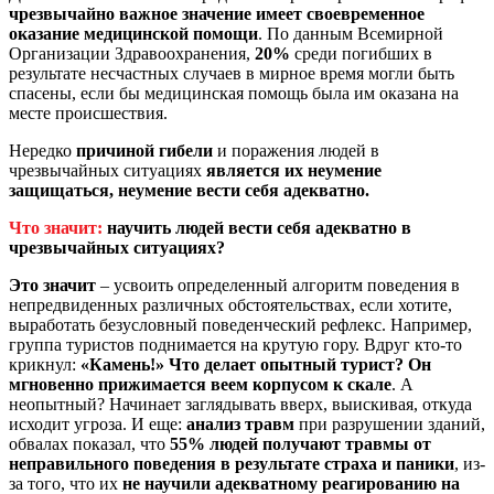
чрезвычайно важное значение имеет своевременное
оказание медицинской помощи
. По данным Всемирной
Организации Здравоохранения,
20%
среди погибших в
результате несчастных случаев в мирное время могли быть
спасены, если бы медицинская помощь была им оказана на
месте происшествия.
Нередко
причиной гибели
и поражения людей в
чрезвычайных ситуациях
является их неумение
защищаться, неумение вести себя адекватно.
Что значит:
научить людей вести себя адекватно в
чрезвычайных ситуациях?
Это значит
– усвоить определенный алгоритм поведения в
непредвиденных различных обстоятельствах, если хотите,
выработать безусловный поведенческий рефлекс. Например,
группа туристов поднимается на крутую гору. Вдруг кто-то
крикнул:
«Камень!»
Что делает опытный турист?
Он
мгновенно прижимается веем корпусом к скале
. А
неопытный? Начинает заглядывать вверх, выискивая, откуда
исходит угроза. И еще:
анализ травм
при разрушении зданий,
обвалах показал, что
55% людей получают травмы от
неправильного поведения в результате страха и паники
, из-
за того, что их
не научили адекватному реагированию на