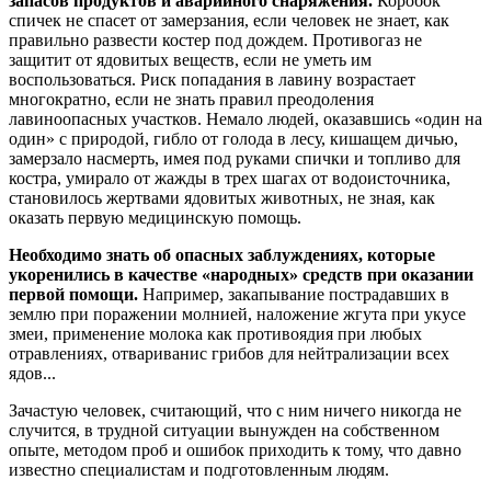
запасов продуктов и аварийного снаряжения.
Коробок
спичек не спасет от замерзания, если человек не знает, как
правильно развести костер под дождем. Противогаз не
защитит от ядовитых веществ, если не уметь им
воспользоваться. Риск попадания в лавину возрастает
многократно, если не знать правил преодоления
лавиноопасных участков. Немало людей, оказавшись «один на
один» с природой, гибло от голода в лесу, кишащем дичью,
замерзало насмерть, имея под руками спички и топливо для
костра, умирало от жажды в трех шагах от водоисточника,
становилось жертвами ядовитых животных, не зная, как
оказать первую медицинскую помощь.
Необходимо знать об опасных заблуждениях, которые
укоренились в качестве «народных» средств при оказании
первой помощи.
Например, закапывание пострадавших в
землю при поражении молнией, наложение жгута при укусе
змеи, применение молока как противоядия при любых
отравлениях, отвариванис грибов для нейтрализации всех
ядов...
Зачастую человек, считающий, что с ним ничего никогда не
случится, в трудной ситуации вынужден на собственном
опыте, методом проб и ошибок приходить к тому, что давно
известно специалистам и подготовленным людям.