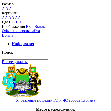
Размер:
A
A
A
Кернинг:
AA
AA
AA
Цвет:
C
C
C
Изображения
Вкл.
Выкл.
Обычная версия сайта
Войти
Информация
Поиск
Все результаты
Управление по делам ГО и ЧС города Кургана
Место расположения: