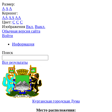
Размер:
A
A
A
Кернинг:
AA
AA
AA
Цвет:
C
C
C
Изображения
Вкл.
Выкл.
Обычная версия сайта
Войти
Информация
Поиск
Все результаты
Курганская городская Дума
Место расположения: