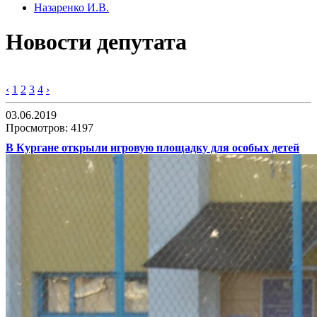
Назаренко И.В.
Новости депутата
‹
1
2
3
4
›
03.06.2019
Просмотров: 4197
В Кургане открыли игровую площадку для особых детей