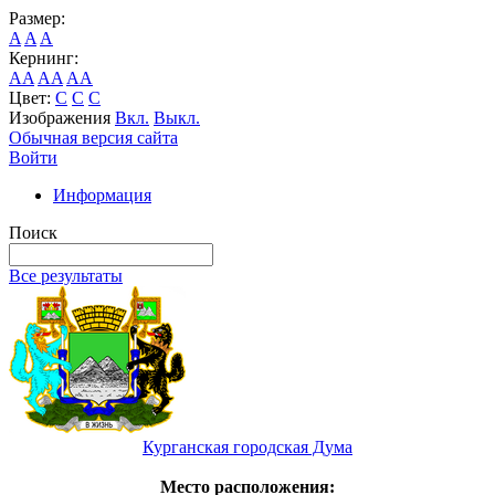
Размер:
A
A
A
Кернинг:
AA
AA
AA
Цвет:
C
C
C
Изображения
Вкл.
Выкл.
Обычная версия сайта
Войти
Информация
Поиск
Все результаты
Курганская городская Дума
Место расположения: