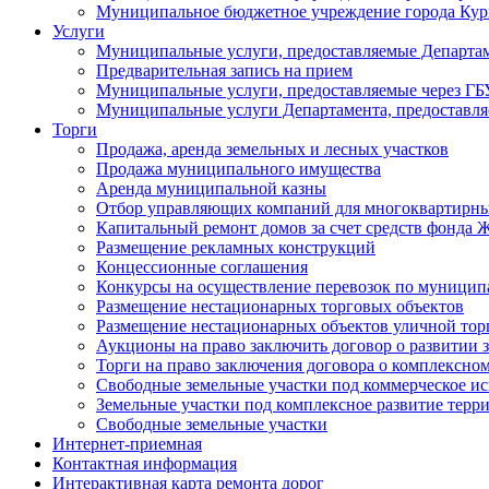
Муниципальное бюджетное учреждение города Кург
Услуги
Муниципальные услуги, предоставляемые Департа
Предварительная запись на прием
Муниципальные услуги, предоставляемые через 
Муниципальные услуги Департамента, предоставля
Торги
Продажа, аренда земельных и лесных участков
Продажа муниципального имущества
Аренда муниципальной казны
Отбор управляющих компаний для многоквартирн
Капитальный ремонт домов за счет средств фонда
Размещение рекламных конструкций
Концессионные соглашения
Конкурсы на осуществление перевозок по муници
Размещение нестационарных торговых объектов
Размещение нестационарных объектов уличной тор
Аукционы на право заключить договор о развитии 
Торги на право заключения договора о комплексно
Свободные земельные участки под коммерческое и
Земельные участки под комплексное развитие терр
Свободные земельные участки
Интернет-приемная
Контактная информация
Интерактивная карта ремонта дорог