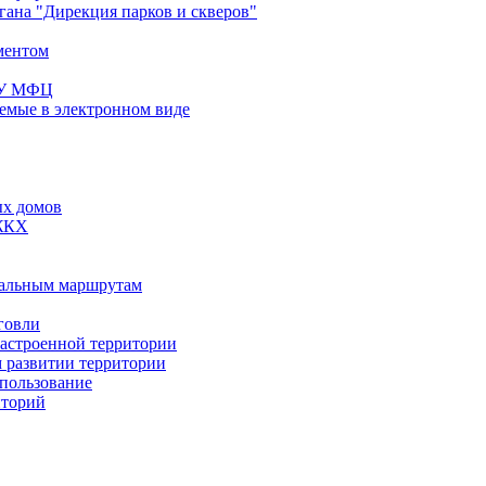
ана "Дирекция парков и скверов"
ментом
ГБУ МФЦ
емые в электронном виде
ых домов
 ЖКХ
пальным маршрутам
говли
застроенной территории
м развитии территории
спользование
иторий