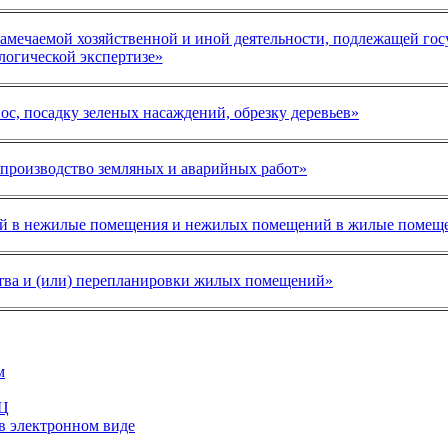
мечаемой хозяйственной и иной деятельности, подлежащей гос
логической экспертизе»
с, посадку зеленых насаждений, обрезку деревьев»
производство земляных и аварийных работ»
ий в нежилые помещения и нежилых помещений в жилые помещ
тва и (или) перепланировки жилых помещений»
м
ФЦ
в электронном виде