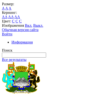
Размер:
A
A
A
Кернинг:
AA
AA
AA
Цвет:
C
C
C
Изображения
Вкл.
Выкл.
Обычная версия сайта
Войти
Информация
Поиск
Все результаты