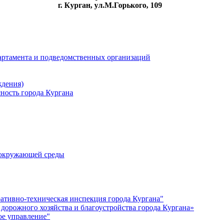
г. Курган, ул.М.Горького, 109
артамента и подведомственных организаций
дения)
ность города Кургана
ы окружающей среды
тивно-техническая инспекция города Кургана"
орожного хозяйства и благоустройства города Кургана»
ое управление"