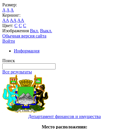
Размер:
A
A
A
Кернинг:
AA
AA
AA
Цвет:
C
C
C
Изображения
Вкл.
Выкл.
Обычная версия сайта
Войти
Информация
Поиск
Все результаты
Департамент финансов и имущества
Место расположения: