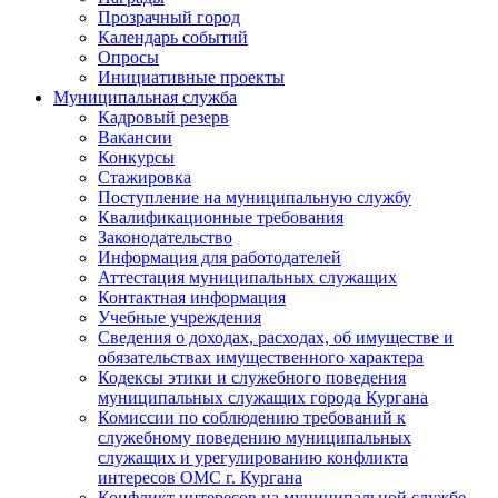
Прозрачный город
Календарь событий
Опросы
Инициативные проекты
Муниципальная служба
Кадровый резерв
Вакансии
Конкурсы
Стажировка
Поступление на муниципальную службу
Квалификационные требования
Законодательство
Информация для работодателей
Аттестация муниципальных служащих
Контактная информация
Учебные учреждения
Сведения о доходах, расходах, об имуществе и
обязательствах имущественного характера
Кодексы этики и служебного поведения
муниципальных служащих города Кургана
Комиссии по соблюдению требований к
служебному поведению муниципальных
служащих и урегулированию конфликта
интересов ОМС г. Кургана
Конфликт интересов на муниципальной службе