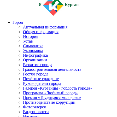
Я
Курган
Город
Актуальная информация
Общая информация
История
Устав
Символика
Экономика
Инфографика
Организации
Развитие города
Градостроительная деятельность
Гостям города
Почётные граждане
Руководители города
Галерея «Курганцы - гордость города»
Программа «Любимый город»
Премия «Трудящаяся молодежь»
Противодействие коррупции
Фотогалерея
Видеоновости
Награды