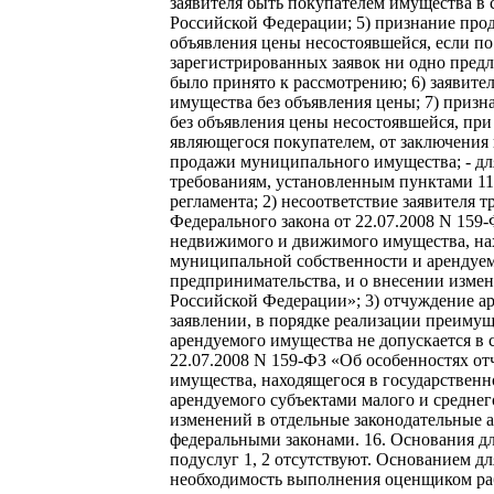
заявителя быть покупателем имущества в 
Российской Федерации; 5) признание про
объявления цены несостоявшейся, если по
зарегистрированных заявок ни одно пред
было принято к рассмотрению; 6) заявит
имущества без объявления цены; 7) приз
без объявления цены несостоявшейся, при
являющегося покупателем, от заключения 
продажи муниципального имущества; - для
требованиям, установленным пунктами 11,
регламента; 2) несоответствие заявителя 
Федерального закона от 22.07.2008 N 159
недвижимого и движимого имущества, нах
муниципальной собственности и арендуем
предпринимательства, и о внесении изме
Российской Федерации»; 3) отчуждение а
заявлении, в порядке реализации преимущ
арендуемого имущества не допускается в 
22.07.2008 N 159-ФЗ «Об особенностях 
имущества, находящегося в государствен
арендуемого субъектами малого и среднег
изменений в отдельные законодательные 
федеральными законами. 16. Основания д
подуслуг 1, 2 отсутствуют. Основанием д
необходимость выполнения оценщиком ра