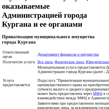
оказываемые
Администрацией города
Кургана и ее органами
Приватизация муниципального имущества
города Кургана
Ответственный
Департамент финансов и имущества
орган
Получатели услуги
Все лица
,
Физические лица
,
Юридические
Муниципальная услуга предоставляется 
Администрации города Кургана (далее - Д
Услуга
Подуслуга "Приватизация муниципальног
предоставляется
преимущественного права на приобретени
субъекта малого и среднего предпринима
может быть предоставлена через
МФЦ
в с
взаимодействии между МФЦ и Администр
Заявителями при предоставлении муници
юридические лица, за исключением госу