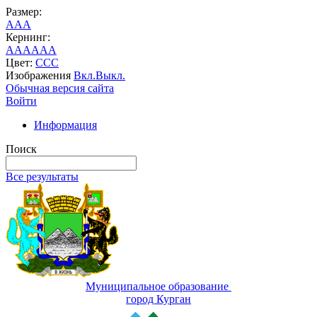
Размер:
A
A
A
Кернинг:
AA
AA
AA
Цвет:
C
C
C
Изображения
Вкл.
Выкл.
Обычная версия сайта
Войти
Информация
Поиск
Все результаты
Муниципальное образование
город Курган