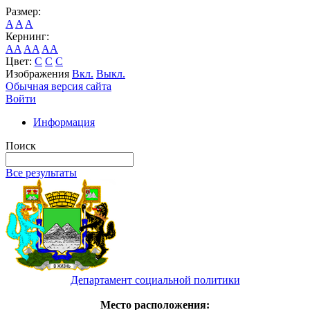
Размер:
A
A
A
Кернинг:
AA
AA
AA
Цвет:
C
C
C
Изображения
Вкл.
Выкл.
Обычная версия сайта
Войти
Информация
Поиск
Все результаты
Департамент социальной политики
Место расположения: