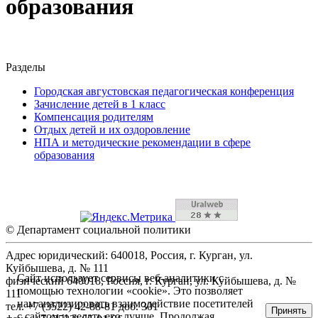
образования
Разделы
Городская августовская педагогическая конференция
Зачисление детей в 1 класс
Компенсация родителям
Отдых детей и их оздоровление
НПА и методические рекомендации в сфере
образования
© Департамент социальной политики
Адрес юридический: 640018, Россия, г. Курган, ул.
Куйбышева, д. № 111
Сайт использует сервисы веб-аналитики с
физический 640018, Россия, г. Курган, ул. Куйбышева, д. №
помощью технологии «cookie». Это позволяет
111
нам анализировать взаимодействие посетителей
тел. +7 (3522) 42-88-81 доб. 301
Принять
с сайтом и делать его лучше. Продолжая