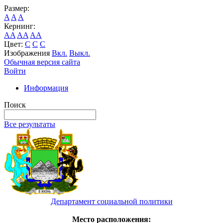
Размер:
A
A
A
Кернинг:
AA
AA
AA
Цвет:
C
C
C
Изображения
Вкл.
Выкл.
Обычная версия сайта
Войти
Информация
Поиск
Все результаты
Департамент социальной политики
Место расположения: