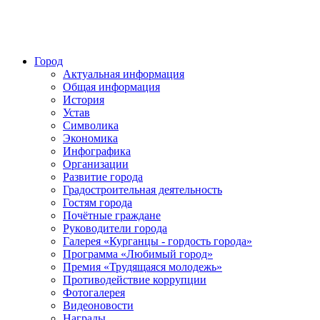
Город
Актуальная информация
Общая информация
История
Устав
Символика
Экономика
Инфографика
Организации
Развитие города
Градостроительная деятельность
Гостям города
Почётные граждане
Руководители города
Галерея «Курганцы - гордость города»
Программа «Любимый город»
Премия «Трудящаяся молодежь»
Противодействие коррупции
Фотогалерея
Видеоновости
Награды