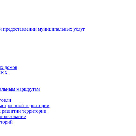
 предоставлении муниципальных услуг
ых домов
 ЖКХ
пальным маршрутам
говли
застроенной территории
м развитии территории
спользование
иторий