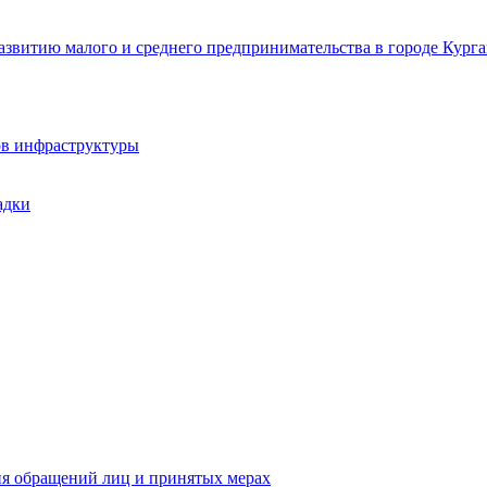
звитию малого и среднего предпринимательства в городе Курга
ов инфраструктуры
адки
ия обращений лиц и принятых мерах