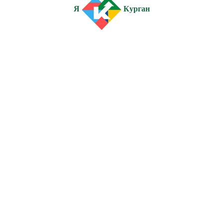
Я
Курган