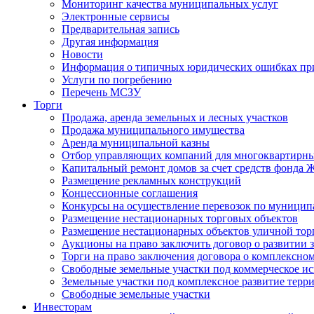
Мониторинг качества муниципальных услуг
Электронные сервисы
Предварительная запись
Другая информация
Новости
Информация о типичных юридических ошибках при
Услуги по погребению
Перечень МСЗУ
Торги
Продажа, аренда земельных и лесных участков
Продажа муниципального имущества
Аренда муниципальной казны
Отбор управляющих компаний для многоквартирн
Капитальный ремонт домов за счет средств фонда
Размещение рекламных конструкций
Концессионные соглашения
Конкурсы на осуществление перевозок по муници
Размещение нестационарных торговых объектов
Размещение нестационарных объектов уличной тор
Аукционы на право заключить договор о развитии 
Торги на право заключения договора о комплексно
Свободные земельные участки под коммерческое и
Земельные участки под комплексное развитие терр
Свободные земельные участки
Инвесторам