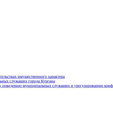
ательствах имущественного характера
ьных служащих города Кургана
у поведению муниципальных служащих и урегулированию конфл