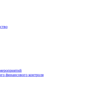
ество
 мероприятий
го финансового контроля