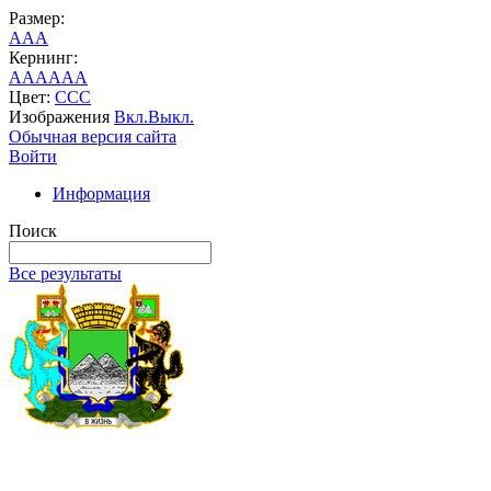
Размер:
A
A
A
Кернинг:
AA
AA
AA
Цвет:
C
C
C
Изображения
Вкл.
Выкл.
Обычная версия сайта
Войти
Информация
Поиск
Все результаты