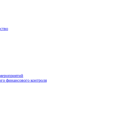
ество
 мероприятий
го финансового контроля