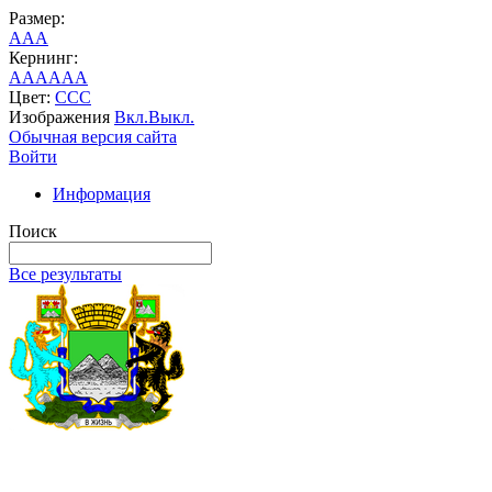
Размер:
A
A
A
Кернинг:
AA
AA
AA
Цвет:
C
C
C
Изображения
Вкл.
Выкл.
Обычная версия сайта
Войти
Информация
Поиск
Все результаты