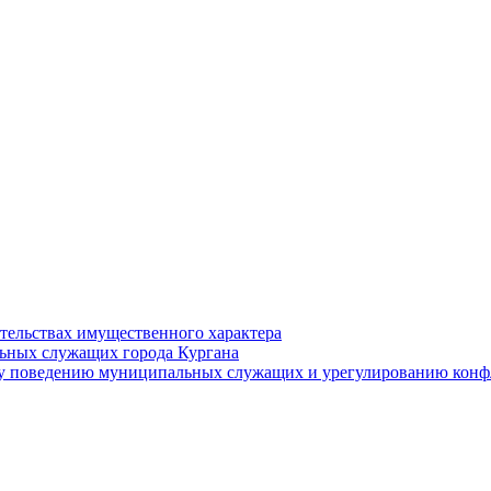
ательствах имущественного характера
ьных служащих города Кургана
у поведению муниципальных служащих и урегулированию конфл