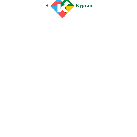
Я
Курган