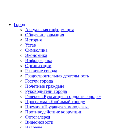
Город
Актуальная информация
Общая информация
История
Устав
Символика
Экономика
Инфографика
Организации
Развитие города
Градостроительная деятельность
Гостям города
Почётные граждане
Руководители города
Галерея «Курганцы - гордость города»
Программа «Любимый город»
Премия «Трудящаяся молодежь»
Противодействие коррупции
Фотогалерея
Видеоновости
Награды