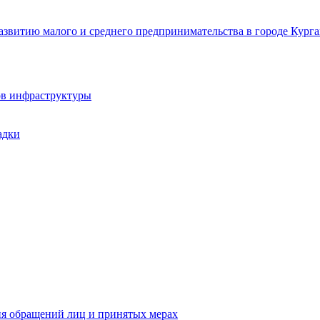
звитию малого и среднего предпринимательства в городе Курга
ов инфраструктуры
адки
ия обращений лиц и принятых мерах