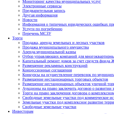
Мониторинг качества муниципальных услуг
Электронные сервисы
Предварительная запись
Другая информация
Новости
Информация о типичных юридических ошибках при
Услуги по погребению
Перечень МСЗУ
Торги
Продажа, аренда земельных и лесных участков
Продажа муниципального имущества
Аренда муниципальной казны
Отбор управляющих компаний для многоквартирн
Капитальный ремонт домов за счет средств фонда
Размещение рекламных конструкций
Концессионные соглашения
Конкурсы на осуществление перевозок по муници
Размещение нестационарных торговых объектов
Размещение нестационарных объектов уличной тор
Аукционы на право заключить договор о развитии 
Торги на право заключения договора о комплексно
Свободные земельные участки под коммерческое и
Земельные участки под комплексное развитие терр
Свободные земельные участки
Инвесторам