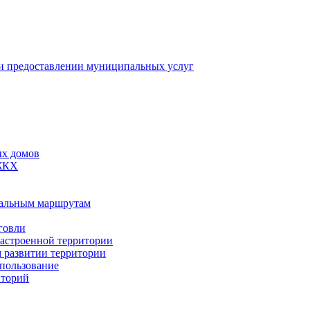
 предоставлении муниципальных услуг
ых домов
 ЖКХ
пальным маршрутам
говли
застроенной территории
м развитии территории
спользование
иторий