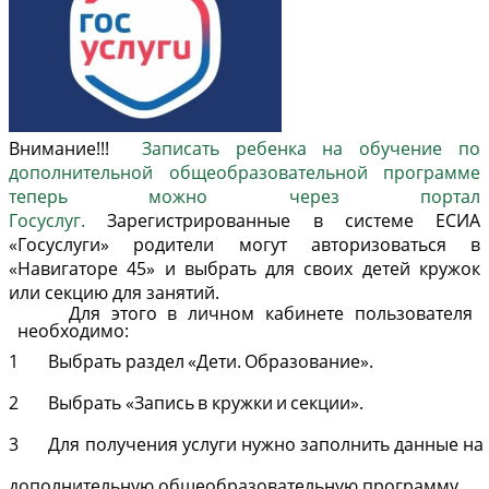
Внимание!!!
Записать ребенка на обучение по
дополнительной общеобразовательной программе
теперь можно через портал
Госуслуг.
Зарегистрированные в системе ЕСИА
«Госуслуги» родители могут авторизоваться в
«Навигаторе 45» и выбрать для своих детей кружок
или секцию для занятий.
Для этого
в личном
кабинете
пользователя
необходимо:
1
Выбрать
раздел
«Дети.
Образование».
2
Выбрать
«Запись
в
кружки
и
секции».
3
Для
получения
услуги
нужно
заполнить
данные
на
дополнительную
общеобразовательную
программу.