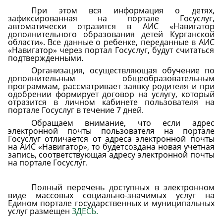
При
этом
вся
информация
о
детях,
зафиксированная
на
портале
Госуслуг,
автоматически отразится в АИС «Навигатор
дополнительного образования детей Курганской
области». Все данные о ребенке, переданные в АИС
«
Навигатор»
через
портал
Госуслуг,
будут
считаться
подтвержденными.
Организация,
осуществляющая
обучение
по
дополнительным
общеобразовательным
программам, рассматривает заявку родителя и при
одобрении
формирует договор на услугу, который
отразится в личном кабинете пользователя на
портале
Госуслуг
в
течение
7
дней.
Обращаем
внимание,
что
если
адрес
электронной
почты
пользователя
на
портале
Госуслуг отличается от адреса электронной почты
на АИС «Навигатор», то будет
создана новая учетная
запись, соответствующая адресу электронной почты
на портале
Госуслуг.
Полный перечень доступных в электронном
виде массовых социально-значимых услуг на
Едином портале государственных и муниципальных
услуг размещен
ЗДЕСЬ
.