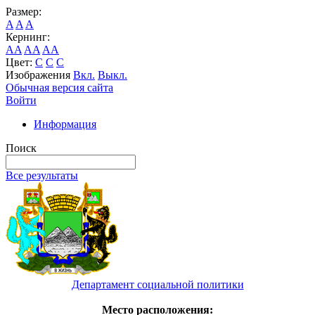
Размер:
A
A
A
Кернинг:
AA
AA
AA
Цвет:
C
C
C
Изображения
Вкл.
Выкл.
Обычная версия сайта
Войти
Информация
Поиск
Все результаты
Департамент социальной политики
Место расположения: