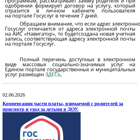
программам, рассматривает заявку родителя и при
одобрении
формирует договор на услугу, который
отразится в личном кабинете пользователя
на
портале
Госуслуг
в
течение
7
дней.
Обращаем
внимание,
что
если
адрес
электронн
Госуслуг отличается от адреса электронной почты
на АИС «Навигатор», то будет
создана новая учетная
запись, соответствующая адресу электронной почты
на портале
Госуслуг.
Полный перечень доступных в электронном
виде массовых социально-значимых услуг на
Едином портале государственных и муниципальных
услуг размещен
ЗДЕСЬ
.
02.06.2026
Компенсация части платы, взимаемой с родителей за
присмотр и уход за детьми в ДОУ.