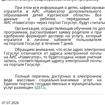
При
этом
вся
информация
о
детях,
зафиксирова
отразится в АИС «Навигатор дополнительного
образования детей Курганской области». Все
данные о ребенке, переданные в
АИС
«
Навигатор»
через
портал
Госуслуг,
будут
считать
Организация,
осуществляющая
обучение
по
до
программам, рассматривает заявку родителя и при
одобрении
формирует договор на услугу, который
отразится в личном кабинете пользователя
на
портале
Госуслуг
в
течение
7
дней.
Обращаем
внимание,
что
если
адрес
электронн
Госуслуг отличается от адреса электронной почты
на АИС «Навигатор», то будет
создана новая учетная
запись, соответствующая адресу электронной почты
на портале
Госуслуг.
Полный перечень доступных в электронном
виде массовых социально-значимых услуг на
Едином портале государственных и муниципальных
услуг размещен
ЗДЕСЬ
.
07.07.2026