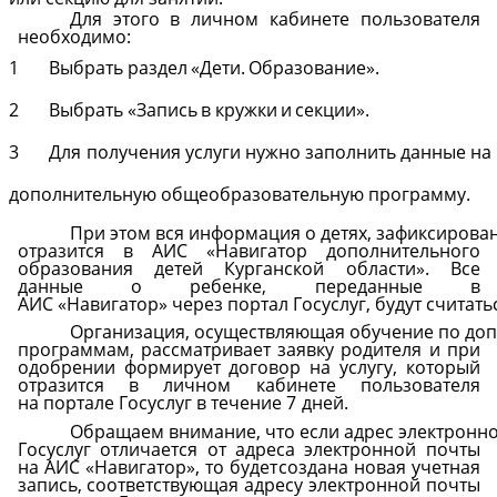
Для этого
в личном
кабинете
пользователя
необходимо:
1
Выбрать
раздел
«Дети.
Образование».
2
Выбрать
«Запись
в
кружки
и
секции».
3
Для
получения
услуги
нужно
заполнить
данные
на
дополнительную
общеобразовательную
программу.
При
этом
вся
информация
о
детях,
зафиксирова
отразится в АИС «Навигатор дополнительного
образования детей Курганской области». Все
данные о ребенке, переданные в
АИС
«
Навигатор»
через
портал
Госуслуг,
будут
считать
Организация,
осуществляющая
обучение
по
до
программам, рассматривает заявку родителя и при
одобрении
формирует договор на услугу, который
отразится в личном кабинете пользователя
на
портале
Госуслуг
в
течение
7
дней.
Обращаем
внимание,
что
если
адрес
электронн
Госуслуг отличается от адреса электронной почты
на АИС «Навигатор», то будет
создана новая учетная
запись, соответствующая адресу электронной почты