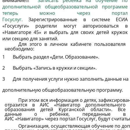
Внимание!!!
Записать ребенка на обучение по
дополнительной общеобразовательной программе
теперь можно через портал
Госуслуг.
Зарегистрированные в системе ЕСИА
«Госуслуги» родители могут авторизоваться в
«Навигаторе 45» и выбрать для своих детей кружок
или секцию для занятий.
Для этого
в личном
кабинете
пользователя
необходимо:
1
Выбрать
раздел
«Дети.
Образование».
2
Выбрать
«Запись
в
кружки
и
секции».
3
Для
получения
услуги
нужно
заполнить
данные
на
дополнительную
общеобразовательную
программу.
При
этом
вся
информация
о
детях,
зафиксирова
отразится в АИС «Навигатор дополнительного
образования детей Курганской области». Все
данные о ребенке, переданные в
АИС
«
Навигатор»
через
портал
Госуслуг,
будут
считать
Организация,
осуществляющая
обучение
по
до