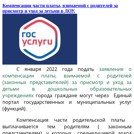
Компенсация части платы, взимаемой с родителей за
присмотр и уход за детьми в ДОУ.
С января 2022 года подать
заявление о
компенсации платы, взимаемой с родителей
(законных представителей) за присмотр и уход за
детьми в дошкольных образовательных
учреждениях
города граждане могут через Единый
портал государственных и муниципальных услуг
(функций).
Компенсация части родительской платы
выплачивается тем родителям ( законным
представителям), у которых среднедушевой доход