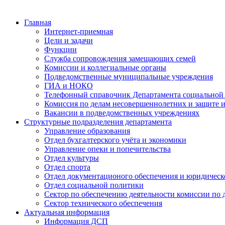
Главная
Интернет-приемная
Цели и задачи
Функции
Служба сопровождения замещающих семей
Комиссии и коллегиальные органы
Подведомственные муниципальные учреждения
ГИА и НОКО
Телефонный справочник Департамента социальной
Комиссия по делам несовершеннолетних и защите и
Вакансии в подведомственных учреждениях
Структурные подразделения департамента
Управление образования
Отдел бухгалтерского учёта и экономики
Управление опеки и попечительства
Отдел культуры
Отдел спорта
Отдел документационого обеспечения и юридическ
Отдел социальной политики
Сектор по обеспечению деятельности комиссии по 
Сектор технического обеспечения
Актуальная информация
Информация ДСП