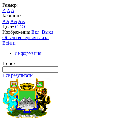
Размер:
A
A
A
Кернинг:
AA
AA
AA
Цвет:
C
C
C
Изображения
Вкл.
Выкл.
Обычная версия сайта
Войти
Информация
Поиск
Все результаты