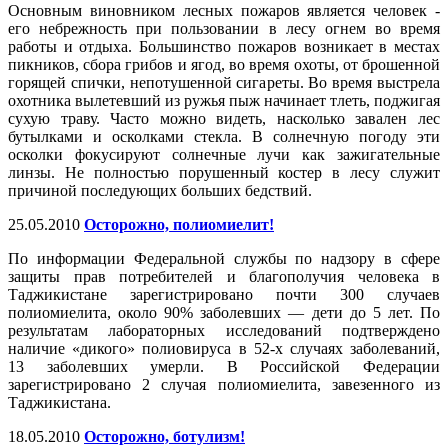
Основным виновником лесных пожаров является человек -
его небрежность при пользовании в лесу огнем во время
работы и отдыха. Большинство пожаров возникает в местах
пикников, сбора грибов и ягод, во время охоты, от брошенной
горящей спички, непотушенной сигареты. Во время выстрела
охотника вылетевший из ружья пыж начинает тлеть, поджигая
сухую траву. Часто можно видеть, насколько завален лес
бутылками и осколками стекла. В солнечную погоду эти
осколки фокусируют солнечные лучи как зажигательные
линзы. Не полностью порушенный костер в лесу служит
причиной последующих больших бедствий.
25.05.2010
Осторожно, полиомиелит!
По информации Федеральной службы по надзору в сфере
защиты прав потребителей и благополучия человека в
Таджикистане зарегистрировано почти 300 случаев
полиомиелита, около 90% заболевших — дети до 5 лет. По
результатам лабораторных исследований подтверждено
наличие «дикого» полиовируса в 52-х случаях заболеваний,
13 заболевших умерли. В Российской Федерации
зарегистрировано 2 случая полиомиелита, завезенного из
Таджикистана.
18.05.2010
Осторожно, ботулизм!