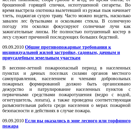
брошенной горящей спички, нспотушенной сигареты. Во
время выстрела охотника вылетевший из ружья пыж начинает
тлеть, поджигая сухую траву. Часто можно видеть, насколько
завален лес бутылками и осколками стекла. В солнечную
погоду эти осколки фокусируют солнечные лучи как
зажигательные линзы. Не полностью потушенный костер в
лесу служит причиной последующих больших бедствий.
09.09.2010
Общие противопожарные требования к
индивидуальной жилой застройке, садовым, дачным и
приусадебным земельным участкам
В весенне-летний пожароопасный период в населенных
пунктах и дачных поселках силами органов местного
самоуправления, населением и членами добровольных
пожарных формирований должно быть организовано
дежурство и патрулирование населенных пунктов с
первичными средствами пожаротушения (ведро с водой,
огнетушитель, лопата), а также проведена соответствующая
разъяснительная работа среди населения о мерах пожарной
безопасности и действиях в случае пожара.
09.09.2010
Если вы оказались в зоне лесного или торфяного
пожара