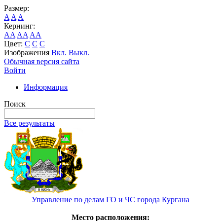
Размер:
A
A
A
Кернинг:
AA
AA
AA
Цвет:
C
C
C
Изображения
Вкл.
Выкл.
Обычная версия сайта
Войти
Информация
Поиск
Все результаты
Управление по делам ГО и ЧС города Кургана
Место расположения: