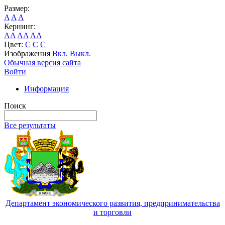
Размер:
A
A
A
Кернинг:
AA
AA
AA
Цвет:
C
C
C
Изображения
Вкл.
Выкл.
Обычная версия сайта
Войти
Информация
Поиск
Все результаты
Департамент экономического развития, предпринимательства
и торговли