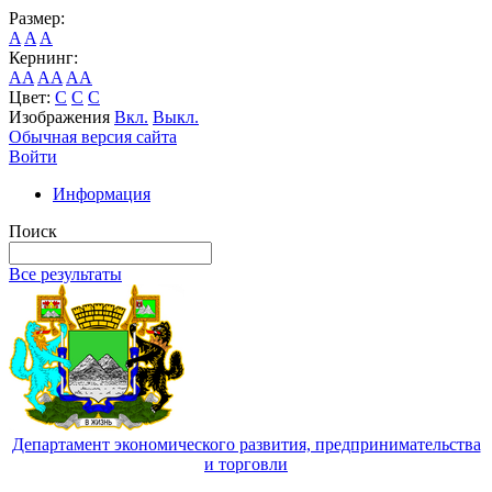
Размер:
A
A
A
Кернинг:
AA
AA
AA
Цвет:
C
C
C
Изображения
Вкл.
Выкл.
Обычная версия сайта
Войти
Информация
Поиск
Все результаты
Департамент экономического развития, предпринимательства
и торговли