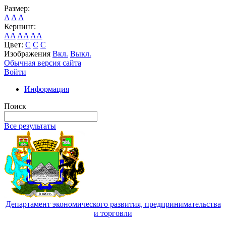
Размер:
A
A
A
Кернинг:
AA
AA
AA
Цвет:
C
C
C
Изображения
Вкл.
Выкл.
Обычная версия сайта
Войти
Информация
Поиск
Все результаты
Департамент экономического развития, предпринимательства
и торговли