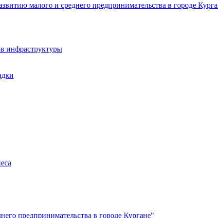
звитию малого и среднего предпринимательства в городе Курга
ов инфраструктуры
адки
неса
него предпринимательства в городе Кургане"