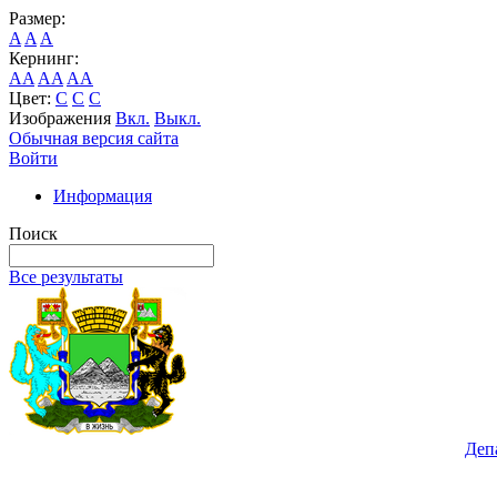
Размер:
A
A
A
Кернинг:
AA
AA
AA
Цвет:
C
C
C
Изображения
Вкл.
Выкл.
Обычная версия сайта
Войти
Информация
Поиск
Все результаты
Деп