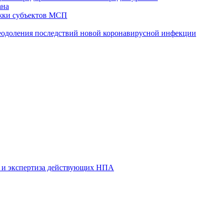
ана
жки субъектов МСП
реодоления последствий новой коронавирусной инфекции
 и экспертиза действующих НПА