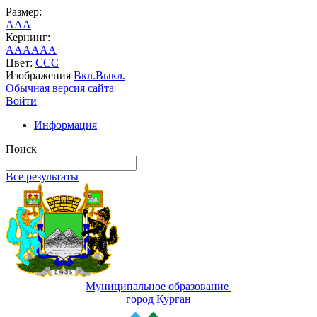
Размер:
A
A
A
Кернинг:
AA
AA
AA
Цвет:
C
C
C
Изображения
Вкл.
Выкл.
Обычная версия сайта
Войти
Информация
Поиск
Все результаты
Муниципальное образование
город Курган