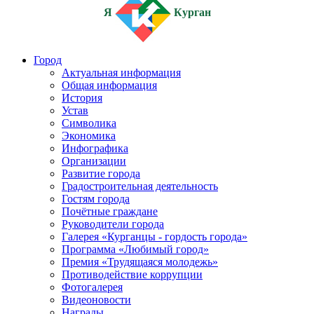
Я
Курган
Город
Актуальная информация
Общая информация
История
Устав
Символика
Экономика
Инфографика
Организации
Развитие города
Градостроительная деятельность
Гостям города
Почётные граждане
Руководители города
Галерея «Курганцы - гордость города»
Программа «Любимый город»
Премия «Трудящаяся молодежь»
Противодействие коррупции
Фотогалерея
Видеоновости
Награды