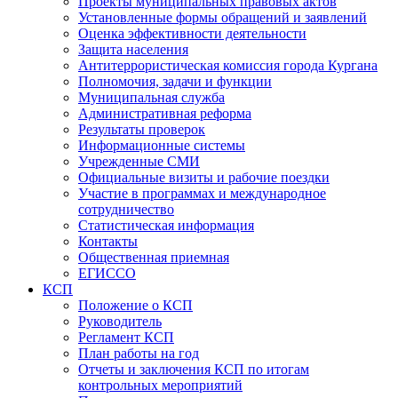
Проекты муниципальных правовых актов
Установленные формы обращений и заявлений
Оценка эффективности деятельности
Защита населения
Антитеррористическая комиссия города Кургана
Полномочия, задачи и функции
Муниципальная служба
Административная реформа
Результаты проверок
Информационные системы
Учрежденные СМИ
Официальные визиты и рабочие поездки
Участие в программах и международное
сотрудничество
Статистическая информация
Контакты
Общественная приемная
ЕГИССО
КСП
Положение о КСП
Руководитель
Регламент КСП
План работы на год
Отчеты и заключения КСП по итогам
контрольных мероприятий