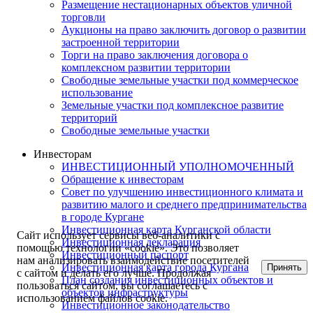
Размещение нестационарных объектов уличной
торговли
Аукционы на право заключить договор о развитии
застроенной территории
Торги на право заключения договора о
комплексном развитии территории
Свободные земельные участки под коммерческое
использование
Земельные участки под комплексное развитие
территорий
Свободные земельные участки
Инвесторам
ИНВЕСТИЦИОННЫЙ УПОЛНОМОЧЕННЫЙ
Обращение к инвесторам
Совет по улучшению инвестиционного климата и
развитию малого и среднего предпринимательства
в городе Кургане
Инвестиционная карта Курганской области
Сайт использует сервисы веб-аналитики с
Инвестиционная декларация
помощью технологии «cookie». Это позволяет
Инвестиционный паспорт
нам анализировать взаимодействие посетителей
Инвестиционная карта города Кургана
Принять
с сайтом и делать его лучше. Продолжая
План создания инвестиционных объектов и
пользоваться сайтом, вы соглашаетесь с
объектов инфраструктуры
использованием файлов cookie.
Инвестиционное законодательство