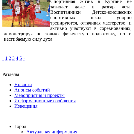
Спортивная жизнь в Кургане не
затихает даже в разгар лета.
Воспитанники Детско-юношеских
спортивных школ упорно
тренируются, оттачивая мастерство, и
активно участвуют в соревнованиях,
демонстрируя не только физическую подготовку, но и
несгибаемую силу духа.
‹
1
2
3
4
5
›
Разделы
Новости
Анонсы событий
Мероприятия и проекты
Информационные сообщения
Извещения
Город
Актуальная информация