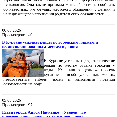
психологов. Она также призвала жителей региона сообщать
об известных им случаях жестокого обращения с детьми и
ненадлежащего исполнения родительских обязанностей.
06.08.2026
Просмотров: 140
В Кургане усилены рейды по городским пляжам и
несанкционированным местам купания
В Кургане усилены профилактические
рейды по местам отдыха горожан у
воды. Их главная цель – пресечь
купание в необорудованных местах,
предотвратить гибель людей и напомнить правила
безопасности на воде.
05.08.2026
Просмотров: 197
Глава города Антон Науменко: «Уверен, что
произошедшие перемены детям понравятся»