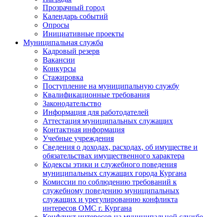
Прозрачный город
Календарь событий
Опросы
Инициативные проекты
Муниципальная служба
Кадровый резерв
Вакансии
Конкурсы
Стажировка
Поступление на муниципальную службу
Квалификационные требования
Законодательство
Информация для работодателей
Аттестация муниципальных служащих
Контактная информация
Учебные учреждения
Сведения о доходах, расходах, об имуществе и
обязательствах имущественного характера
Кодексы этики и служебного поведения
муниципальных служащих города Кургана
Комиссии по соблюдению требований к
служебному поведению муниципальных
служащих и урегулированию конфликта
интересов ОМС г. Кургана
Конфликт интересов на муниципальной службе