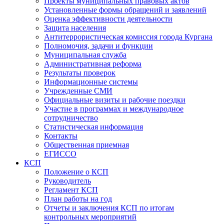
Проекты муниципальных правовых актов
Установленные формы обращений и заявлений
Оценка эффективности деятельности
Защита населения
Антитеррористическая комиссия города Кургана
Полномочия, задачи и функции
Муниципальная служба
Административная реформа
Результаты проверок
Информационные системы
Учрежденные СМИ
Официальные визиты и рабочие поездки
Участие в программах и международное
сотрудничество
Статистическая информация
Контакты
Общественная приемная
ЕГИССО
КСП
Положение о КСП
Руководитель
Регламент КСП
План работы на год
Отчеты и заключения КСП по итогам
контрольных мероприятий