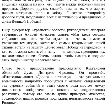
гордимся каждым из них, что память между поколениями не
прервана. Дорогие друзья, спасибо вам за то, что дарите
нашим ветеранам тепло и заботу! Я желаю автопробегу
доброго пути, поздравляю всех с наступающим праздником, с
Днём Великой Победы!
Вице губернатор Курганской области, руководитель аппарата
губернатора Андрей Алексеев сказал: «Мы здесь сегодня
собрались для того, чтобы отдать дань чести, памяти и
уважения тем людям, которые в самый трудный час нашей
страны встали на защиту. Кто-то ковал Победу на передовой, а
кто-то помогал ковать её в тылу — на заводах, предприятиях,
на колхозных полях. Очень важно, чтобы память о подвиге
этих людей никогда не забывалась».
Слово было предоставлено председателю Курганской
областной Думы Дмитрию Фролову. Он произнёс:
«Ежегодная акция «Дорога к ветерану» — это уникальная
возможность напрямую пообщаться с живыми свидетелями
тех суровых событий и стать своего рода мостом между
поколением победителей и поколением подрастающих
ребятишек, потому что самым ярким примером мужества,
трудолюбия наших предков послужила независимость нашей
Родины».