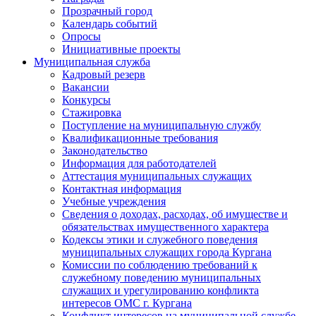
Прозрачный город
Календарь событий
Опросы
Инициативные проекты
Муниципальная служба
Кадровый резерв
Вакансии
Конкурсы
Стажировка
Поступление на муниципальную службу
Квалификационные требования
Законодательство
Информация для работодателей
Аттестация муниципальных служащих
Контактная информация
Учебные учреждения
Сведения о доходах, расходах, об имуществе и
обязательствах имущественного характера
Кодексы этики и служебного поведения
муниципальных служащих города Кургана
Комиссии по соблюдению требований к
служебному поведению муниципальных
служащих и урегулированию конфликта
интересов ОМС г. Кургана
Конфликт интересов на муниципальной службе