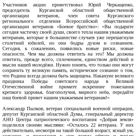
Участников акции приветствовал Юрий Черкащенко,
председатель Курганской областной общественной
организации ветеранов, член совета Курганского
регионального отделения Всероссийской общественной
организации ветеранов «Боевое братство»: «Вы подарите
сегодня частичку своей души, своего тепла нашим уважаемым
ветеранам, которые в большинстве случаев уже перешагнули
столетний юбилей, но они бодры духом и сознанием.
Сегодня, к сожалению, появились новые риски, новые
опасности. Чем мы должны ответить на это? Мы должны
ответить, прежде всего, сплочением, единством действий и
мысли нашей молодёжи. Нужно понять, что только они могут
сохранить ту великую память, историческое сознание о том,
что Родина всегда должна быть защищена. Накануне великого
праздника Победы советского народа в Великой
Отечественной войне примите искренние пожелания
крепкого здоровья, благополучия, мирного неба, передайте
наш боевой привет нашим уважаемым ветеранам!»
Александр Пылков, ветеран специальной военной операции,
депутат Курганской областной Думы, генеральный директор
АНО Центра патриотического воспитания «Добрая земля»
поделился своими мыслями: «Осталось 22 ветерана. У них
действительно, несмотря на такой большой возраст, ясный ум,
сознание, и пожелания у них всегда чёткие и ясные: