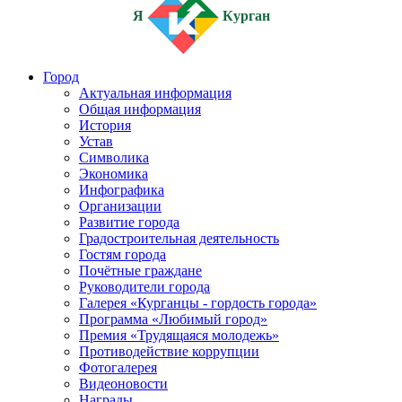
Я
Курган
Город
Актуальная информация
Общая информация
История
Устав
Символика
Экономика
Инфографика
Организации
Развитие города
Градостроительная деятельность
Гостям города
Почётные граждане
Руководители города
Галерея «Курганцы - гордость города»
Программа «Любимый город»
Премия «Трудящаяся молодежь»
Противодействие коррупции
Фотогалерея
Видеоновости
Награды