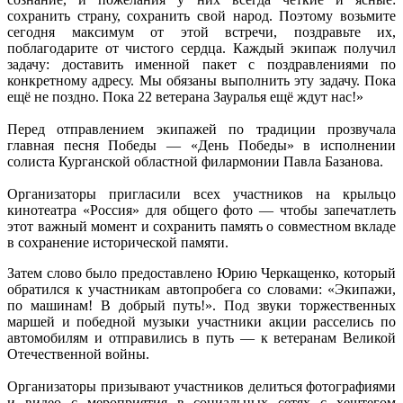
сохранить страну, сохранить свой народ. Поэтому возьмите
сегодня максимум от этой встречи, поздравьте их,
поблагодарите от чистого сердца. Каждый экипаж получил
задачу: доставить именной пакет с поздравлениями по
конкретному адресу. Мы обязаны выполнить эту задачу. Пока
ещё не поздно. Пока 22 ветерана Зауралья ещё ждут нас!»
Перед отправлением экипажей по традиции прозвучала
главная песня Победы — «День Победы» в исполнении
солиста Курганской областной филармонии Павла Базанова.
Организаторы пригласили всех участников на крыльцо
кинотеатра «Россия» для общего фото — чтобы запечатлеть
этот важный момент и сохранить память о совместном вкладе
в сохранение исторической памяти.
Затем слово было предоставлено Юрию Черкащенко, который
обратился к участникам автопробега со словами: «Экипажи,
по машинам! В добрый путь!». Под звуки торжественных
маршей и победной музыки участники акции расселись по
автомобилям и отправились в путь — к ветеранам Великой
Отечественной войны.
Организаторы призывают участников делиться фотографиями
и видео с мероприятия в социальных сетях с хештегом