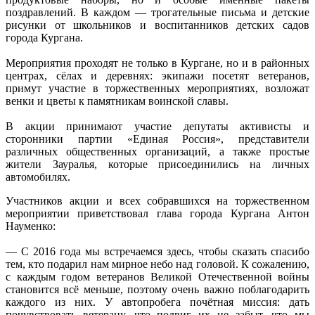
поздравлений. В каждом — трогательные письма и детские
рисунки от школьников и воспитанников детских садов
города Кургана.
Мероприятия проходят не только в Кургане, но и в районных
центрах, сёлах и деревнях: экипажи посетят ветеранов,
примут участие в торжественных мероприятиях, возложат
венки и цветы к памятникам воинской славы.
В акции принимают участие депутаты активисты и
сторонники партии «Единая Россия», представители
различных общественных организаций, а также простые
жители Зауралья, которые присоединились на личных
автомобилях.
Участников акции и всех собравшихся на торжественном
мероприятии приветствовал глава города Кургана Антон
Науменко:
— С 2016 года мы встречаемся здесь, чтобы сказать спасибо
тем, кто подарил нам мирное небо над головой. К сожалению,
с каждым годом ветеранов Великой Отечественной войны
становится всё меньше, поэтому очень важно поблагодарить
каждого из них. У автопробега почётная миссия: дать
почувствовать ветерану, что подвиг их не забыт, что мы