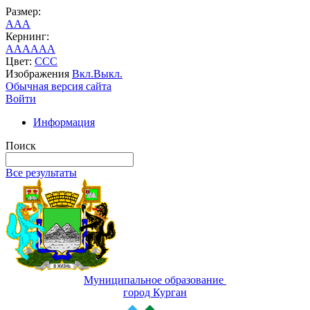
Размер:
A
A
A
Кернинг:
AA
AA
AA
Цвет:
C
C
C
Изображения
Вкл.
Выкл.
Обычная версия сайта
Войти
Информация
Поиск
Все результаты
Муниципальное образование
город Курган