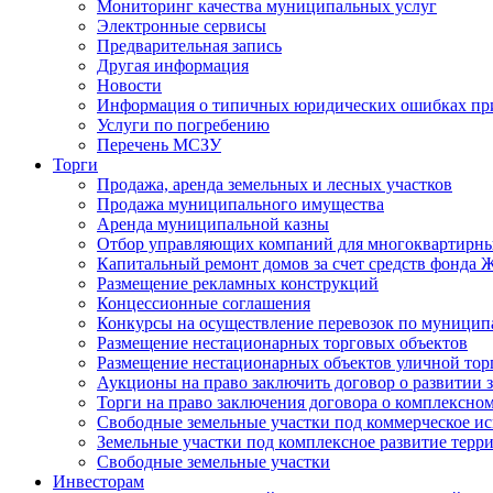
Мониторинг качества муниципальных услуг
Электронные сервисы
Предварительная запись
Другая информация
Новости
Информация о типичных юридических ошибках при
Услуги по погребению
Перечень МСЗУ
Торги
Продажа, аренда земельных и лесных участков
Продажа муниципального имущества
Аренда муниципальной казны
Отбор управляющих компаний для многоквартирн
Капитальный ремонт домов за счет средств фонда
Размещение рекламных конструкций
Концессионные соглашения
Конкурсы на осуществление перевозок по муници
Размещение нестационарных торговых объектов
Размещение нестационарных объектов уличной тор
Аукционы на право заключить договор о развитии 
Торги на право заключения договора о комплексно
Свободные земельные участки под коммерческое и
Земельные участки под комплексное развитие терр
Свободные земельные участки
Инвесторам