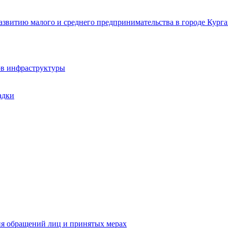
звитию малого и среднего предпринимательства в городе Курга
ов инфраструктуры
адки
ия обращений лиц и принятых мерах