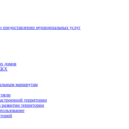
 предоставлении муниципальных услуг
ых домов
 ЖКХ
пальным маршрутам
говли
застроенной территории
м развитии территории
спользование
иторий