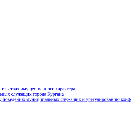
ательствах имущественного характера
ьных служащих города Кургана
у поведению муниципальных служащих и урегулированию конфл