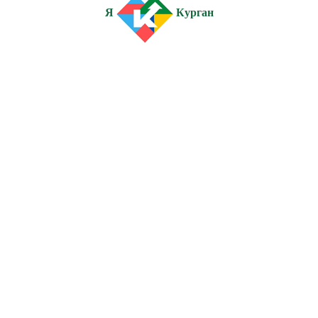
Я
Курган