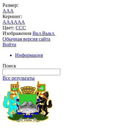
Размер:
A
A
A
Кернинг:
AA
AA
AA
Цвет:
C
C
C
Изображения
Вкл.
Выкл.
Обычная версия сайта
Войти
Информация
Поиск
Все результаты