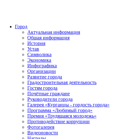
Город
Актуальная информация
Общая информация
История
Устав
Символика
Экономика
Инфографика
Организации
Развитие города
Градостроительная деятельность
Гостям города
Почётные граждане
Руководители города
Галерея «Курганцы - гордость города»
Программа «Любимый город»
Премия «Трудящаяся молодежь»
Противодействие коррупции
Фотогалерея
Видеоновости
Награды