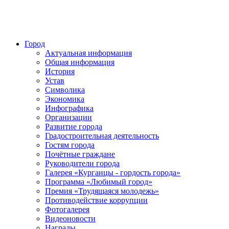
Город
Актуальная информация
Общая информация
История
Устав
Символика
Экономика
Инфографика
Организации
Развитие города
Градостроительная деятельность
Гостям города
Почётные граждане
Руководители города
Галерея «Курганцы - гордость города»
Программа «Любимый город»
Премия «Трудящаяся молодежь»
Противодействие коррупции
Фотогалерея
Видеоновости
Награды