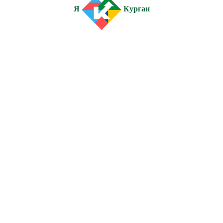
Я
Курган