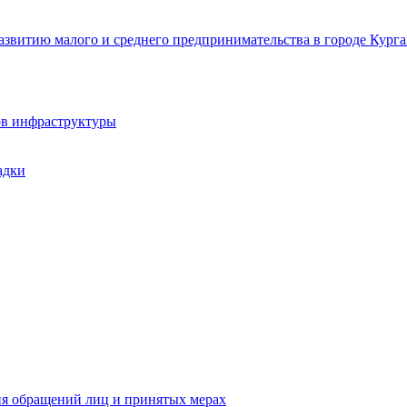
звитию малого и среднего предпринимательства в городе Курга
ов инфраструктуры
адки
ия обращений лиц и принятых мерах