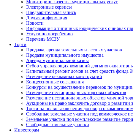
Мониторинг качества муниципальных услуг
Электронные сервисы
Предварительная запись
Другая информация
Новости
Информация о типичных юридических ошибках при
Услуги по погребению
Перечень МСЗУ
Торги
Продажа, аренда земельных и лесных участков
Продажа муниципального имущества
Аренда муниципальной казны
Отбор управляющих компаний для многоквартирн
Капитальный ремонт домов за счет средств фонда
Размещение рекламных конструкций
Концессионные соглашения
Конкурсы на осуществление перевозок по муници
Размещение нестационарных торговых объектов
Размещение нестационарных объектов уличной тор
Аукционы на право заключить договор о развитии 
Торги на право заключения договора о комплексно
Свободные земельные участки под коммерческое и
Земельные участки под комплексное развитие терр
Свободные земельные участки
Инвесторам