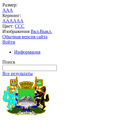
Размер:
A
A
A
Кернинг:
AA
AA
AA
Цвет:
C
C
C
Изображения
Вкл.
Выкл.
Обычная версия сайта
Войти
Информация
Поиск
Все результаты