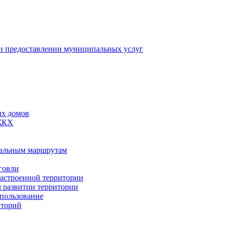
 предоставлении муниципальных услуг
ых домов
 ЖКХ
пальным маршрутам
говли
застроенной территории
м развитии территории
спользование
иторий