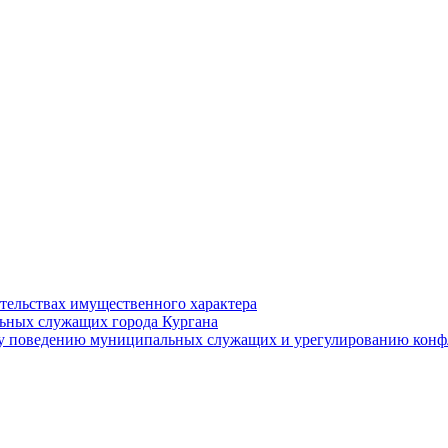
ательствах имущественного характера
ьных служащих города Кургана
у поведению муниципальных служащих и урегулированию конфл