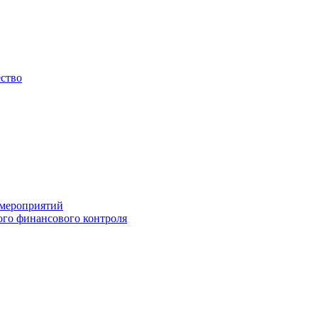
ество
 мероприятий
го финансового контроля