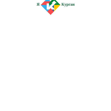
Я
Курган