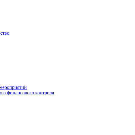
ество
 мероприятий
го финансового контроля