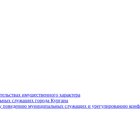
ательствах имущественного характера
ьных служащих города Кургана
у поведению муниципальных служащих и урегулированию конфл