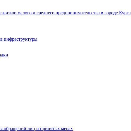
звитию малого и среднего предпринимательства в городе Курга
ов инфраструктуры
адки
ия обращений лиц и принятых мерах