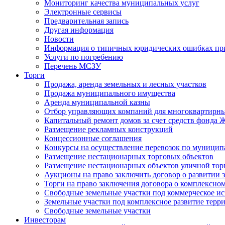
Мониторинг качества муниципальных услуг
Электронные сервисы
Предварительная запись
Другая информация
Новости
Информация о типичных юридических ошибках при
Услуги по погребению
Перечень МСЗУ
Торги
Продажа, аренда земельных и лесных участков
Продажа муниципального имущества
Аренда муниципальной казны
Отбор управляющих компаний для многоквартирн
Капитальный ремонт домов за счет средств фонда
Размещение рекламных конструкций
Концессионные соглашения
Конкурсы на осуществление перевозок по муници
Размещение нестационарных торговых объектов
Размещение нестационарных объектов уличной тор
Аукционы на право заключить договор о развитии 
Торги на право заключения договора о комплексно
Свободные земельные участки под коммерческое и
Земельные участки под комплексное развитие терр
Свободные земельные участки
Инвесторам