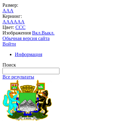
Размер:
A
A
A
Кернинг:
AA
AA
AA
Цвет:
C
C
C
Изображения
Вкл.
Выкл.
Обычная версия сайта
Войти
Информация
Поиск
Все результаты