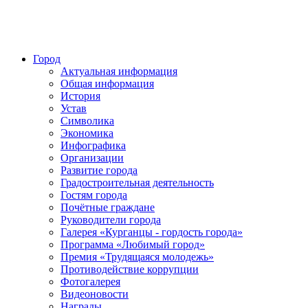
Город
Актуальная информация
Общая информация
История
Устав
Символика
Экономика
Инфографика
Организации
Развитие города
Градостроительная деятельность
Гостям города
Почётные граждане
Руководители города
Галерея «Курганцы - гордость города»
Программа «Любимый город»
Премия «Трудящаяся молодежь»
Противодействие коррупции
Фотогалерея
Видеоновости
Награды