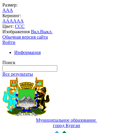
Размер:
A
A
A
Кернинг:
AA
AA
AA
Цвет:
C
C
C
Изображения
Вкл.
Выкл.
Обычная версия сайта
Войти
Информация
Поиск
Все результаты
Муниципальное образование
город Курган