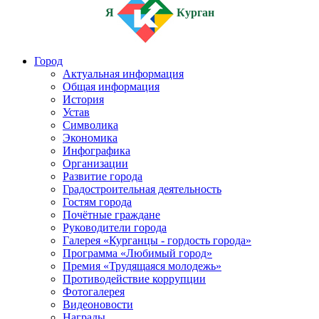
Я
Курган
Город
Актуальная информация
Общая информация
История
Устав
Символика
Экономика
Инфографика
Организации
Развитие города
Градостроительная деятельность
Гостям города
Почётные граждане
Руководители города
Галерея «Курганцы - гордость города»
Программа «Любимый город»
Премия «Трудящаяся молодежь»
Противодействие коррупции
Фотогалерея
Видеоновости
Награды