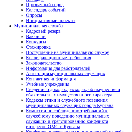
Прозрачный город
Календарь событий
Опросы
Инициативные проекты
Муниципальная служба
Кадровый резерв
Вакансии
Конкурсы
Стажировка
Поступление на муниципальную службу
Квалификационные требования
Законодательство
Информация для работодателей
Аттестация муниципальных служащих
Контактная информация
Учебные учреждения
Сведения о доходах, расходах, об имуществе и
обязательствах имущественного характера
Кодексы этики и служебного поведения
муниципальных служащих города Кургана
Комиссии по соблюдению требований к
служебному поведению муниципальных
служащих и урегулированию конфликта
интересов ОМС г. Кургана
Конфликт интересов на муниципальной службе