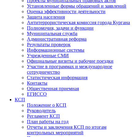
Проекты муниципальных правовых актов
Установленные формы обращений и заявлений
Оценка эффективности деятельности
Защита населения
Антитеррористическая комиссия города Кургана
Полномочия, задачи и функции
Муниципальная служба
Административная реформа
Результаты проверок
Информационные системы
Учрежденные СМИ
Официальные визиты и рабочие поездки
Участие в программах и международное
сотрудничество
Статистическая информация
Контакты
Общественная приемная
ЕГИССО
КСП
Положение о КСП
Руководитель
Регламент КСП
План работы на год
Отчеты и заключения КСП по итогам
контрольных мероприятий