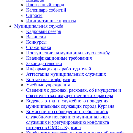
Прозрачный город
Календарь событий
Опросы
Инициативные проекты
Муниципальная служба
Кадровый резерв
Вакансии
Конкурсы
Стажировка
Поступление на муниципальную службу
Квалификационные требования
Законодательство
Информация для работодателей
Аттестация муниципальных служащих
Контактная информация
Учебные учреждения
Сведения о доходах, расходах, об имуществе и
обязательствах имущественного характера
Кодексы этики и служебного поведения
муниципальных служащих города Кургана
Комиссии по соблюдению требований к
служебному поведению муниципальных
служащих и урегулированию конфликта
интересов ОМС г. Кургана
Конфликт интересов на муниципальной службе