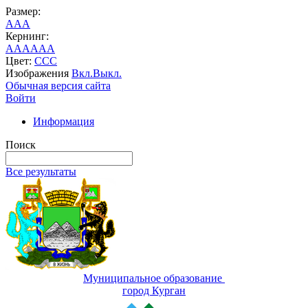
Размер:
A
A
A
Кернинг:
AA
AA
AA
Цвет:
C
C
C
Изображения
Вкл.
Выкл.
Обычная версия сайта
Войти
Информация
Поиск
Все результаты
Муниципальное образование
город Курган