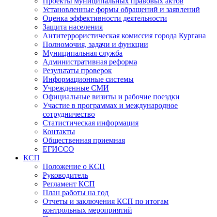
Проекты муниципальных правовых актов
Установленные формы обращений и заявлений
Оценка эффективности деятельности
Защита населения
Антитеррористическая комиссия города Кургана
Полномочия, задачи и функции
Муниципальная служба
Административная реформа
Результаты проверок
Информационные системы
Учрежденные СМИ
Официальные визиты и рабочие поездки
Участие в программах и международное
сотрудничество
Статистическая информация
Контакты
Общественная приемная
ЕГИССО
КСП
Положение о КСП
Руководитель
Регламент КСП
План работы на год
Отчеты и заключения КСП по итогам
контрольных мероприятий