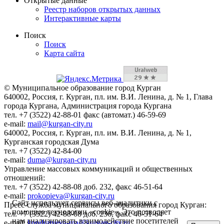
Открытые данные
Реестр наборов открытых данных
Интерактивные карты
Поиск
Поиск
Карта сайта
© Муниципальное образование город Курган
640002, Россия, г. Курган, пл. им. В.И. Ленина, д. № 1, Глава
города Кургана, Администрация города Кургана
тел. +7 (3522) 42-88-01 факс (автомат.) 46-59-69
e-mail:
mail@kurgan-city.ru
640002, Россия, г. Курган, пл. им. В.И. Ленина, д. № 1,
Курганская городская Дума
тел. +7 (3522) 42-84-00
e-mail:
duma@kurgan-city.ru
Управление массовых коммуникаций и общественных
отношений:
тел. +7 (3522) 42-88-08 доб. 232, факс 46-51-64
e-mail:
prokopieva@kurgan-city.ru
Сайт использует сервисы веб-аналитики с
Пресс-служба муниципального образования город Курган:
помощью технологии «cookie». Это позволяет
тел. +7 (3522) 42-88-08 доб. 236, факс 46-51-64
нам анализировать взаимодействие посетителей
e-mail:
kondratyeva-ma@kurgan-city.ru