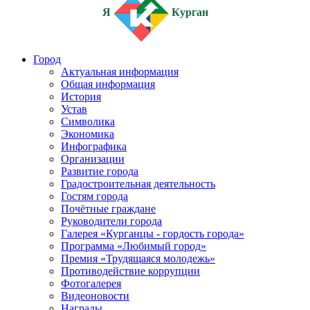
Я
Курган
Город
Актуальная информация
Общая информация
История
Устав
Символика
Экономика
Инфографика
Организации
Развитие города
Градостроительная деятельность
Гостям города
Почётные граждане
Руководители города
Галерея «Курганцы - гордость города»
Программа «Любимый город»
Премия «Трудящаяся молодежь»
Противодействие коррупции
Фотогалерея
Видеоновости
Награды