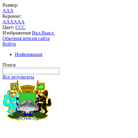
Размер:
A
A
A
Кернинг:
AA
AA
AA
Цвет:
C
C
C
Изображения
Вкл.
Выкл.
Обычная версия сайта
Войти
Информация
Поиск
Все результаты