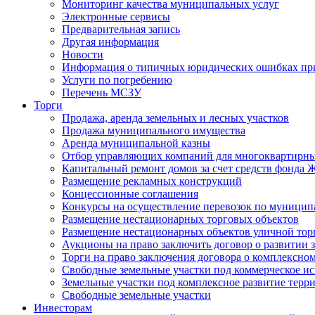
Мониторинг качества муниципальных услуг
Электронные сервисы
Предварительная запись
Другая информация
Новости
Информация о типичных юридических ошибках при
Услуги по погребению
Перечень МСЗУ
Торги
Продажа, аренда земельных и лесных участков
Продажа муниципального имущества
Аренда муниципальной казны
Отбор управляющих компаний для многоквартирн
Капитальный ремонт домов за счет средств фонда
Размещение рекламных конструкций
Концессионные соглашения
Конкурсы на осуществление перевозок по муници
Размещение нестационарных торговых объектов
Размещение нестационарных объектов уличной тор
Аукционы на право заключить договор о развитии 
Торги на право заключения договора о комплексно
Свободные земельные участки под коммерческое и
Земельные участки под комплексное развитие терр
Свободные земельные участки
Инвесторам