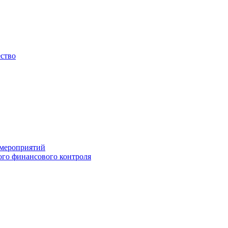
ество
 мероприятий
го финансового контроля