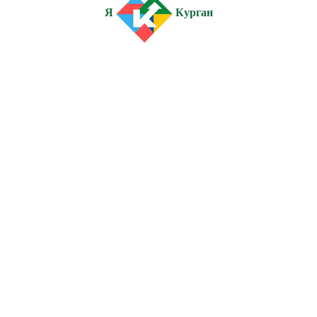
Я
Курган