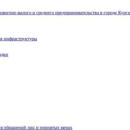
звитию малого и среднего предпринимательства в городе Курга
ов инфраструктуры
адки
ия обращений лиц и принятых мерах