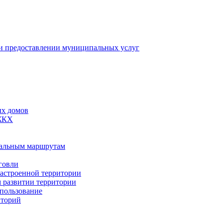
 предоставлении муниципальных услуг
ых домов
 ЖКХ
пальным маршрутам
говли
застроенной территории
м развитии территории
спользование
иторий