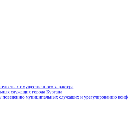
ательствах имущественного характера
ьных служащих города Кургана
у поведению муниципальных служащих и урегулированию конфл