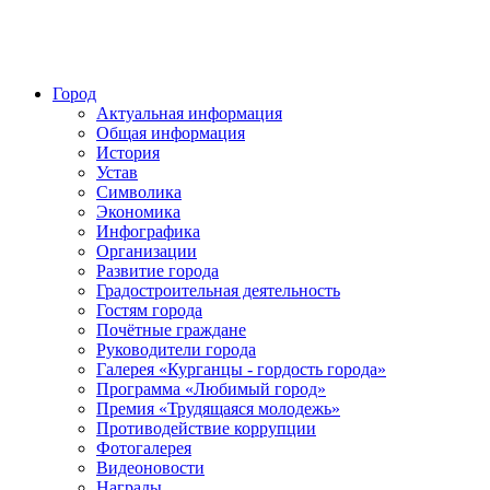
Город
Актуальная информация
Общая информация
История
Устав
Символика
Экономика
Инфографика
Организации
Развитие города
Градостроительная деятельность
Гостям города
Почётные граждане
Руководители города
Галерея «Курганцы - гордость города»
Программа «Любимый город»
Премия «Трудящаяся молодежь»
Противодействие коррупции
Фотогалерея
Видеоновости
Награды