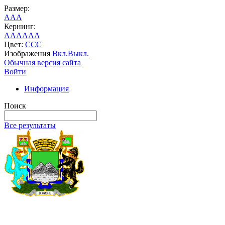
Размер:
A
A
A
Кернинг:
AA
AA
AA
Цвет:
C
C
C
Изображения
Вкл.
Выкл.
Обычная версия сайта
Войти
Информация
Поиск
Все результаты