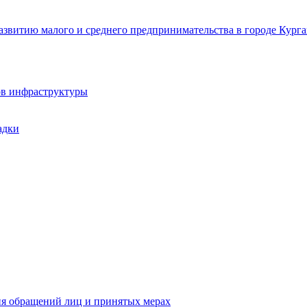
звитию малого и среднего предпринимательства в городе Курга
ов инфраструктуры
адки
ия обращений лиц и принятых мерах