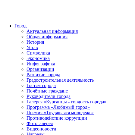
Город
Актуальная информация
Общая информация
История
Устав
Символика
Экономика
Инфографика
Организации
Развитие города
Градостроительная деятельность
Гостям города
Почётные граждане
Руководители города
Галерея «Курганцы - гордость города»
Программа «Любимый город»
Премия «Трудящаяся молодежь»
Противодействие коррупции
Фотогалерея
Видеоновости
Награды