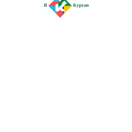
Я
Курган