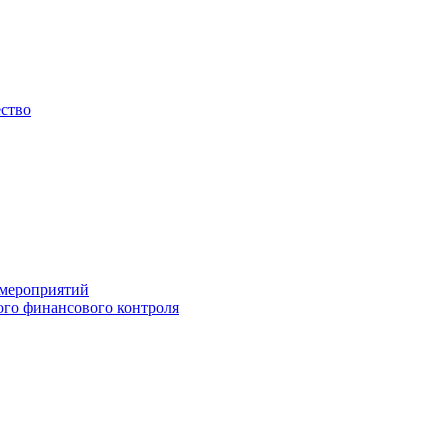
ество
 мероприятий
го финансового контроля