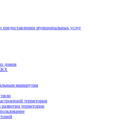
 предоставлении муниципальных услуг
ых домов
 ЖКХ
пальным маршрутам
говли
застроенной территории
м развитии территории
спользование
иторий