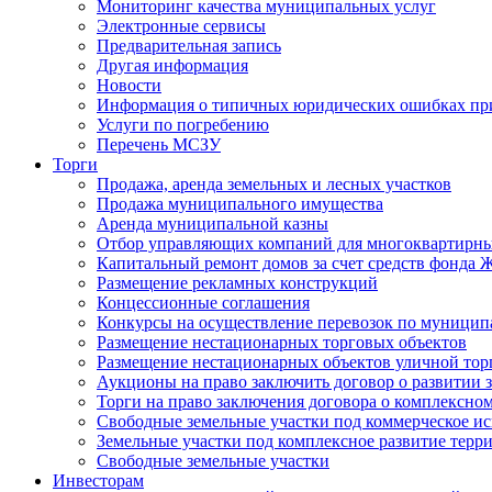
Мониторинг качества муниципальных услуг
Электронные сервисы
Предварительная запись
Другая информация
Новости
Информация о типичных юридических ошибках при
Услуги по погребению
Перечень МСЗУ
Торги
Продажа, аренда земельных и лесных участков
Продажа муниципального имущества
Аренда муниципальной казны
Отбор управляющих компаний для многоквартирн
Капитальный ремонт домов за счет средств фонда
Размещение рекламных конструкций
Концессионные соглашения
Конкурсы на осуществление перевозок по муници
Размещение нестационарных торговых объектов
Размещение нестационарных объектов уличной тор
Аукционы на право заключить договор о развитии 
Торги на право заключения договора о комплексно
Свободные земельные участки под коммерческое и
Земельные участки под комплексное развитие терр
Свободные земельные участки
Инвесторам