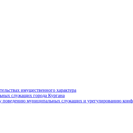
ательствах имущественного характера
ьных служащих города Кургана
у поведению муниципальных служащих и урегулированию конфл