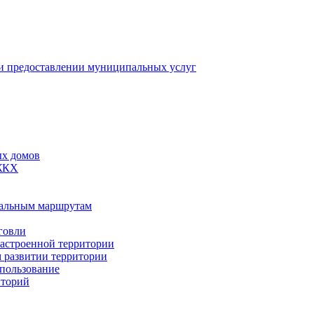
 предоставлении муниципальных услуг
ых домов
 ЖКХ
пальным маршрутам
говли
застроенной территории
м развитии территории
спользование
иторий