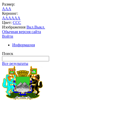
Размер:
A
A
A
Кернинг:
AA
AA
AA
Цвет:
C
C
C
Изображения
Вкл.
Выкл.
Обычная версия сайта
Войти
Информация
Поиск
Все результаты