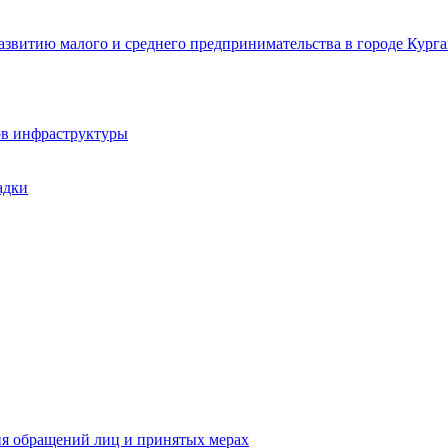
звитию малого и среднего предпринимательства в городе Курга
ов инфраструктуры
адки
ия обращений лиц и принятых мерах