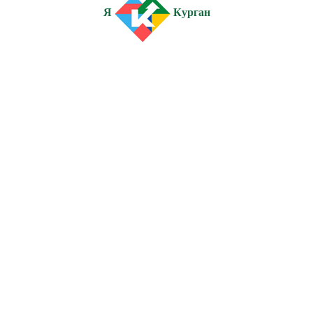
Я
Курган