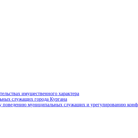
ательствах имущественного характера
ьных служащих города Кургана
у поведению муниципальных служащих и урегулированию конфл