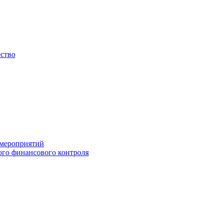
ество
 мероприятий
го финансового контроля