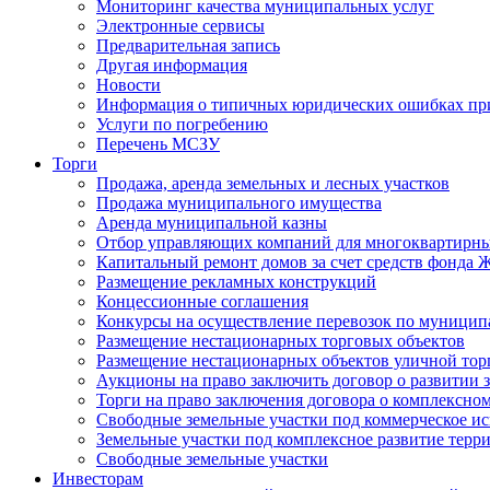
Мониторинг качества муниципальных услуг
Электронные сервисы
Предварительная запись
Другая информация
Новости
Информация о типичных юридических ошибках при
Услуги по погребению
Перечень МСЗУ
Торги
Продажа, аренда земельных и лесных участков
Продажа муниципального имущества
Аренда муниципальной казны
Отбор управляющих компаний для многоквартирн
Капитальный ремонт домов за счет средств фонда
Размещение рекламных конструкций
Концессионные соглашения
Конкурсы на осуществление перевозок по муници
Размещение нестационарных торговых объектов
Размещение нестационарных объектов уличной тор
Аукционы на право заключить договор о развитии 
Торги на право заключения договора о комплексно
Свободные земельные участки под коммерческое и
Земельные участки под комплексное развитие терр
Свободные земельные участки
Инвесторам