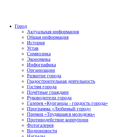
Город
Актуальная информация
Общая информация
История
Устав
Символика
Экономика
Инфографика
Организации
Развитие города
Градостроительная деятельность
Гостям города
Почётные граждане
Руководители города
Галерея «Курганцы - гордость города»
Программа «Любимый город»
Премия «Трудящаяся молодежь»
Противодействие коррупции
Фотогалерея
Видеоновости
Награды