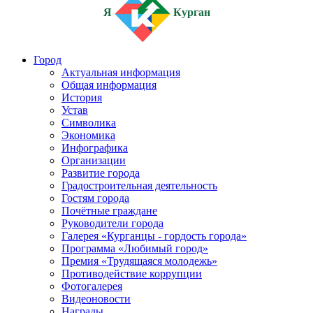
Я
Курган
Город
Актуальная информация
Общая информация
История
Устав
Символика
Экономика
Инфографика
Организации
Развитие города
Градостроительная деятельность
Гостям города
Почётные граждане
Руководители города
Галерея «Курганцы - гордость города»
Программа «Любимый город»
Премия «Трудящаяся молодежь»
Противодействие коррупции
Фотогалерея
Видеоновости
Награды