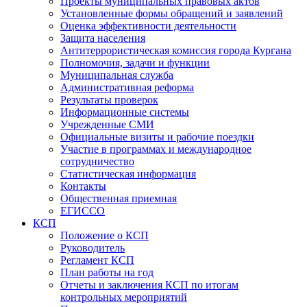
Проекты муниципальных правовых актов
Установленные формы обращений и заявлений
Оценка эффективности деятельности
Защита населения
Антитеррористическая комиссия города Кургана
Полномочия, задачи и функции
Муниципальная служба
Административная реформа
Результаты проверок
Информационные системы
Учрежденные СМИ
Официальные визиты и рабочие поездки
Участие в программах и международное
сотрудничество
Статистическая информация
Контакты
Общественная приемная
ЕГИССО
КСП
Положение о КСП
Руководитель
Регламент КСП
План работы на год
Отчеты и заключения КСП по итогам
контрольных мероприятий