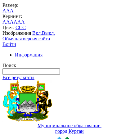
Размер:
A
A
A
Кернинг:
AA
AA
AA
Цвет:
C
C
C
Изображения
Вкл.
Выкл.
Обычная версия сайта
Войти
Информация
Поиск
Все результаты
Муниципальное образование
город Курган