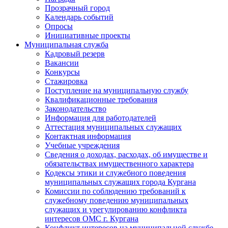
Прозрачный город
Календарь событий
Опросы
Инициативные проекты
Муниципальная служба
Кадровый резерв
Вакансии
Конкурсы
Стажировка
Поступление на муниципальную службу
Квалификационные требования
Законодательство
Информация для работодателей
Аттестация муниципальных служащих
Контактная информация
Учебные учреждения
Сведения о доходах, расходах, об имуществе и
обязательствах имущественного характера
Кодексы этики и служебного поведения
муниципальных служащих города Кургана
Комиссии по соблюдению требований к
служебному поведению муниципальных
служащих и урегулированию конфликта
интересов ОМС г. Кургана
Конфликт интересов на муниципальной службе