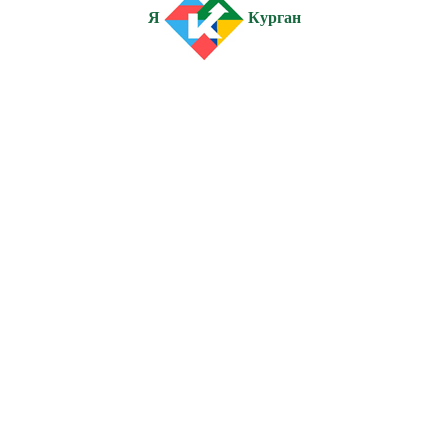
Я
Курган