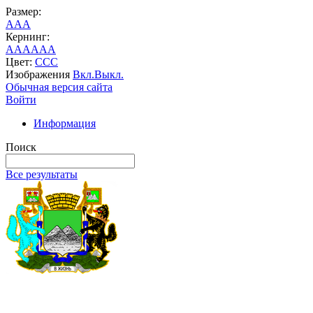
Размер:
A
A
A
Кернинг:
AA
AA
AA
Цвет:
C
C
C
Изображения
Вкл.
Выкл.
Обычная версия сайта
Войти
Информация
Поиск
Все результаты