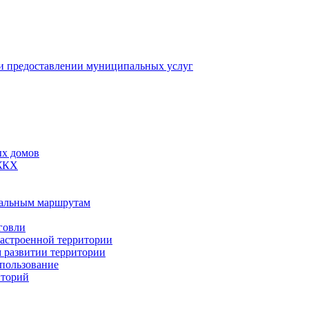
 предоставлении муниципальных услуг
ых домов
 ЖКХ
пальным маршрутам
говли
застроенной территории
м развитии территории
спользование
иторий