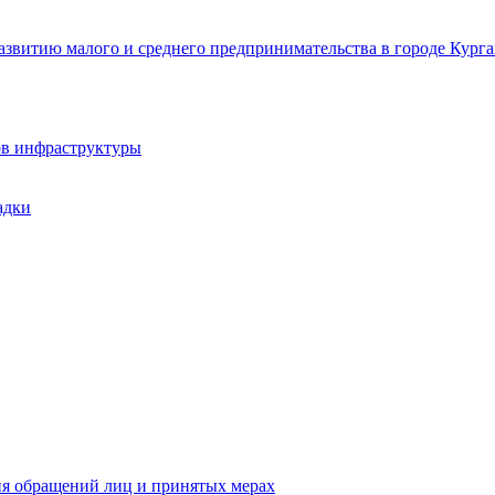
звитию малого и среднего предпринимательства в городе Курга
ов инфраструктуры
адки
ия обращений лиц и принятых мерах