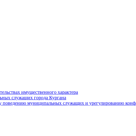
ательствах имущественного характера
ьных служащих города Кургана
у поведению муниципальных служащих и урегулированию конфл