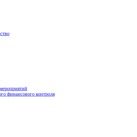
ество
 мероприятий
го финансового контроля