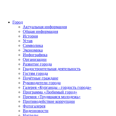
Город
Актуальная информация
Общая информация
История
Устав
Символика
Экономика
Инфографика
Организации
Развитие города
Градостроительная деятельность
Гостям города
Почётные граждане
Руководители города
Галерея «Курганцы - гордость города»
Программа «Любимый город»
Премия «Трудящаяся молодежь»
Противодействие коррупции
Фотогалерея
Видеоновости
Награды