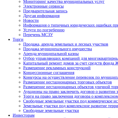
Мониторинг качества муниципальных услуг
Электронные сервисы
Предварительная запись
Другая информация
Новости
Информация о типичных юридических ошибках при
Услуги по погребению
Перечень МСЗУ
Торги
Продажа, аренда земельных и лесных участков
Продажа муниципального имущества
Аренда муниципальной казны
Отбор управляющих компаний для многоквартирн
Капитальный ремонт домов за счет средств фонда
Размещение рекламных конструкций
Концессионные соглашения
Конкурсы на осуществление перевозок по муници
Размещение нестационарных торговых объектов
Размещение нестационарных объектов уличной тор
Аукционы на право заключить договор о развитии 
Торги на право заключения договора о комплексно
Свободные земельные участки под коммерческое и
Земельные участки под комплексное развитие терр
Свободные земельные участки
Инвесторам