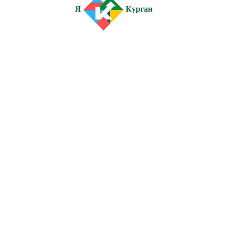
Я
Курган