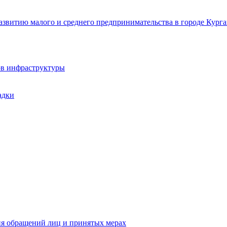
звитию малого и среднего предпринимательства в городе Курга
ов инфраструктуры
адки
ия обращений лиц и принятых мерах