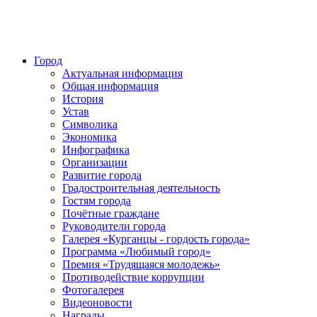
Город
Актуальная информация
Общая информация
История
Устав
Символика
Экономика
Инфографика
Организации
Развитие города
Градостроительная деятельность
Гостям города
Почётные граждане
Руководители города
Галерея «Курганцы - гордость города»
Программа «Любимый город»
Премия «Трудящаяся молодежь»
Противодействие коррупции
Фотогалерея
Видеоновости
Награды