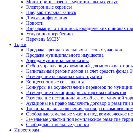
Мониторинг качества муниципальных услуг
Электронные сервисы
Предварительная запись
Другая информация
Новости
Информация о типичных юридических ошибках при
Услуги по погребению
Перечень МСЗУ
Торги
Продажа, аренда земельных и лесных участков
Продажа муниципального имущества
Аренда муниципальной казны
Отбор управляющих компаний для многоквартирн
Капитальный ремонт домов за счет средств фонда
Размещение рекламных конструкций
Концессионные соглашения
Конкурсы на осуществление перевозок по муници
Размещение нестационарных торговых объектов
Размещение нестационарных объектов уличной тор
Аукционы на право заключить договор о развитии 
Торги на право заключения договора о комплексно
Свободные земельные участки под коммерческое и
Земельные участки под комплексное развитие терр
Свободные земельные участки
Инвесторам