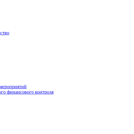
ество
 мероприятий
го финансового контроля