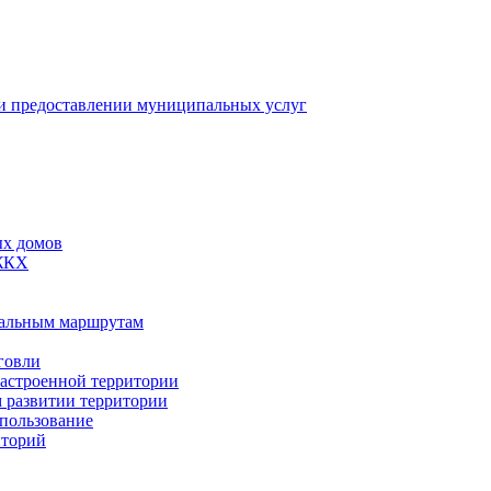
 предоставлении муниципальных услуг
ых домов
 ЖКХ
пальным маршрутам
говли
застроенной территории
м развитии территории
спользование
иторий