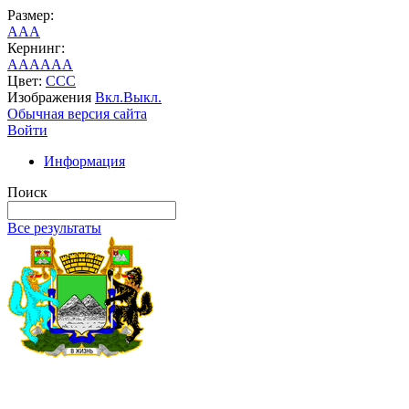
Размер:
A
A
A
Кернинг:
AA
AA
AA
Цвет:
C
C
C
Изображения
Вкл.
Выкл.
Обычная версия сайта
Войти
Информация
Поиск
Все результаты