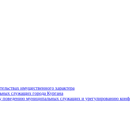
ательствах имущественного характера
ьных служащих города Кургана
у поведению муниципальных служащих и урегулированию конфл