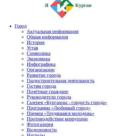
Я
Курган
Город
Актуальная информация
Общая информация
История
Устав
Символика
Экономика
Инфографика
Организации
Развитие города
Градостроительная деятельность
Гостям города
Почётные граждане
Руководители города
Галерея «Курганцы - гордость города»
Программа «Любимый город»
Премия «Трудящаяся молодежь»
Противодействие коррупции
Фотогалерея
Видеоновости
Награды