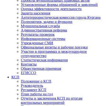
Проекты муниципальных правовых актов
Установленные формы обращений и заявлений
Оценка эффективности деятельности
Защита населения
Антитеррористическая комиссия города Кургана
Полномочия, задачи и функции
Муниципальная служба
Административная реформа
Результаты проверок
Информационные системы
Учрежденные СМИ
Официальные визиты и рабочие поездки
Участие в программах и международное
сотрудничество
Статистическая информация
Контакты
Общественная приемная
ЕГИССО
КСП
Положение о КСП
Руководитель
Регламент КСП
План работы на год
Отчеты и заключения КСП по итогам
контрольных мероприятий