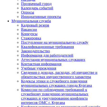
Прозрачный город
Календарь событий
Опросы
Инициативные проекты
Муниципальная служба
Кадровый резерв
Вакансии
Конкурсы
Стажировка
Поступление на муниципальную службу
Квалификационные требования
Законодательство
Информация для работодателей
Аттестация муниципальных служащих
Контактная информация
Учебные учреждения
Сведения о доходах, расходах, об имуществе и
обязательствах имущественного характера
Кодексы этики и служебного поведения
муниципальных служащих города Кургана
Комиссии по соблюдению требований к
служебному поведению муниципальных
служащих и урегулированию конфликта
интересов ОМС г. Кургана
Конфликт интересов на муниципальной службе