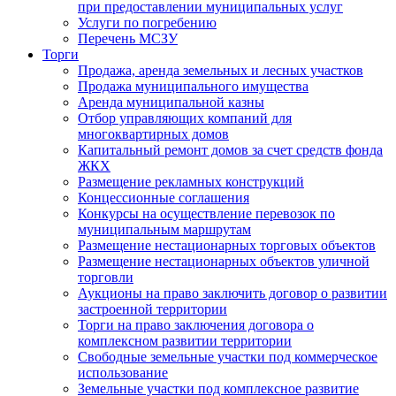
при предоставлении муниципальных услуг
Услуги по погребению
Перечень МСЗУ
Торги
Продажа, аренда земельных и лесных участков
Продажа муниципального имущества
Аренда муниципальной казны
Отбор управляющих компаний для
многоквартирных домов
Капитальный ремонт домов за счет средств фонда
ЖКХ
Размещение рекламных конструкций
Концессионные соглашения
Конкурсы на осуществление перевозок по
муниципальным маршрутам
Размещение нестационарных торговых объектов
Размещение нестационарных объектов уличной
торговли
Аукционы на право заключить договор о развитии
застроенной территории
Торги на право заключения договора о
комплексном развитии территории
Свободные земельные участки под коммерческое
использование
Земельные участки под комплексное развитие