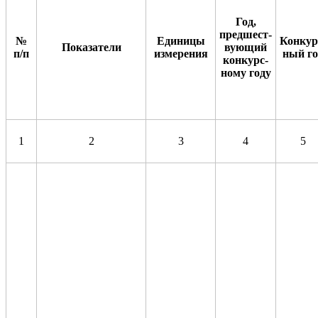
Год,
предшест-
№
Единицы
Конкур
Показатели
вующий
п/п
измерения
ный го
конкурс-
ному году
1
2
3
4
5