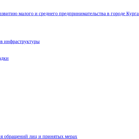
звитию малого и среднего предпринимательства в городе Курга
ов инфраструктуры
адки
ия обращений лиц и принятых мерах