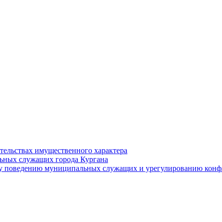
ательствах имущественного характера
ьных служащих города Кургана
у поведению муниципальных служащих и урегулированию конфл