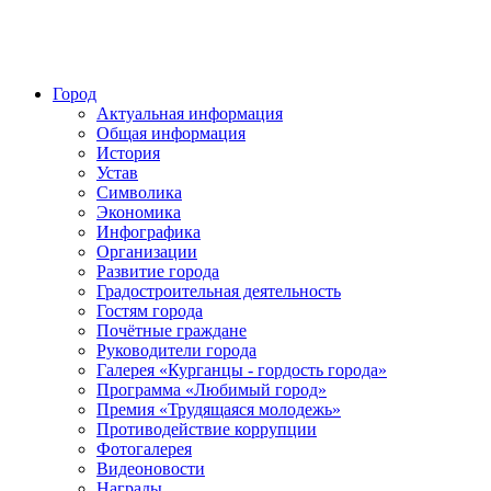
Город
Актуальная информация
Общая информация
История
Устав
Символика
Экономика
Инфографика
Организации
Развитие города
Градостроительная деятельность
Гостям города
Почётные граждане
Руководители города
Галерея «Курганцы - гордость города»
Программа «Любимый город»
Премия «Трудящаяся молодежь»
Противодействие коррупции
Фотогалерея
Видеоновости
Награды