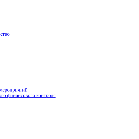
ество
 мероприятий
го финансового контроля