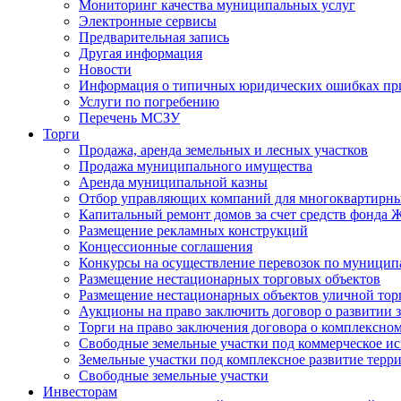
Мониторинг качества муниципальных услуг
Электронные сервисы
Предварительная запись
Другая информация
Новости
Информация о типичных юридических ошибках при
Услуги по погребению
Перечень МСЗУ
Торги
Продажа, аренда земельных и лесных участков
Продажа муниципального имущества
Аренда муниципальной казны
Отбор управляющих компаний для многоквартирн
Капитальный ремонт домов за счет средств фонда
Размещение рекламных конструкций
Концессионные соглашения
Конкурсы на осуществление перевозок по муници
Размещение нестационарных торговых объектов
Размещение нестационарных объектов уличной тор
Аукционы на право заключить договор о развитии 
Торги на право заключения договора о комплексно
Свободные земельные участки под коммерческое и
Земельные участки под комплексное развитие терр
Свободные земельные участки
Инвесторам