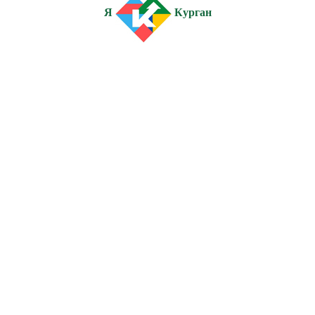
Я
Курган