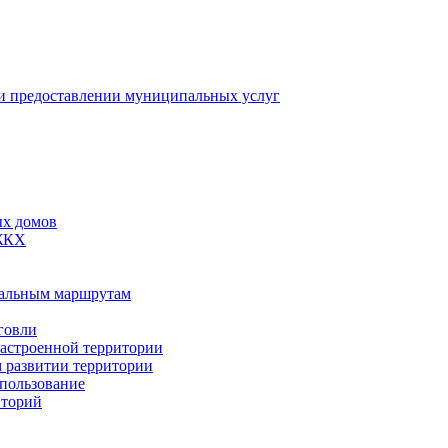
 предоставлении муниципальных услуг
ых домов
 ЖКХ
пальным маршрутам
говли
застроенной территории
м развитии территории
спользование
иторий