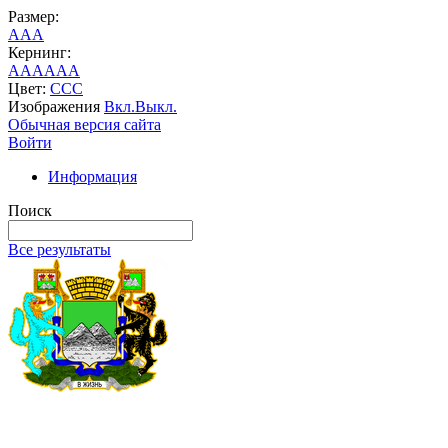
Размер:
A
A
A
Кернинг:
AA
AA
AA
Цвет:
C
C
C
Изображения
Вкл.
Выкл.
Обычная версия сайта
Войти
Информация
Поиск
Все результаты