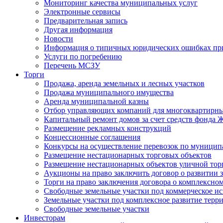
Мониторинг качества муниципальных услуг
Электронные сервисы
Предварительная запись
Другая информация
Новости
Информация о типичных юридических ошибках при
Услуги по погребению
Перечень МСЗУ
Торги
Продажа, аренда земельных и лесных участков
Продажа муниципального имущества
Аренда муниципальной казны
Отбор управляющих компаний для многоквартирн
Капитальный ремонт домов за счет средств фонда
Размещение рекламных конструкций
Концессионные соглашения
Конкурсы на осуществление перевозок по муници
Размещение нестационарных торговых объектов
Размещение нестационарных объектов уличной тор
Аукционы на право заключить договор о развитии 
Торги на право заключения договора о комплексно
Свободные земельные участки под коммерческое и
Земельные участки под комплексное развитие терр
Свободные земельные участки
Инвесторам