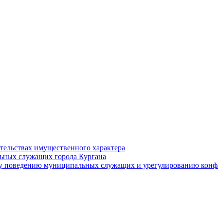
ательствах имущественного характера
ьных служащих города Кургана
у поведению муниципальных служащих и урегулированию конфл