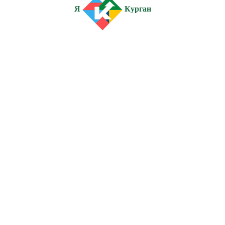
Я
Курган