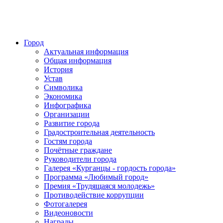
Город
Актуальная информация
Общая информация
История
Устав
Символика
Экономика
Инфографика
Организации
Развитие города
Градостроительная деятельность
Гостям города
Почётные граждане
Руководители города
Галерея «Курганцы - гордость города»
Программа «Любимый город»
Премия «Трудящаяся молодежь»
Противодействие коррупции
Фотогалерея
Видеоновости
Награды