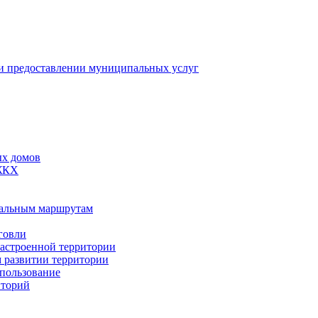
 предоставлении муниципальных услуг
ых домов
 ЖКХ
пальным маршрутам
говли
застроенной территории
м развитии территории
спользование
иторий