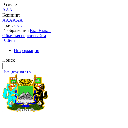
Размер:
A
A
A
Кернинг:
AA
AA
AA
Цвет:
C
C
C
Изображения
Вкл.
Выкл.
Обычная версия сайта
Войти
Информация
Поиск
Все результаты