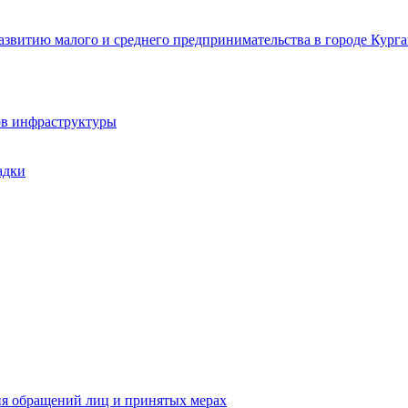
звитию малого и среднего предпринимательства в городе Курга
ов инфраструктуры
адки
ия обращений лиц и принятых мерах