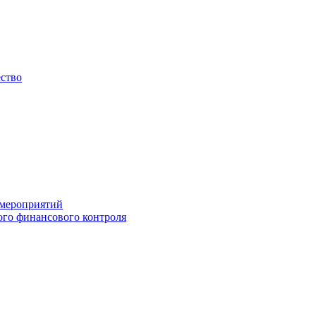
ество
 мероприятий
го финансового контроля