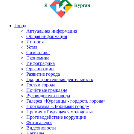
Я
Курган
Город
Актуальная информация
Общая информация
История
Устав
Символика
Экономика
Инфографика
Организации
Развитие города
Градостроительная деятельность
Гостям города
Почётные граждане
Руководители города
Галерея «Курганцы - гордость города»
Программа «Любимый город»
Премия «Трудящаяся молодежь»
Противодействие коррупции
Фотогалерея
Видеоновости
Награды