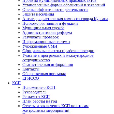
Проекты муниципальных правовых актов
Установленные формы обращений и заявлений
Оценка эффективности деятельности
Защита населения
Антитеррористическая комиссия города Кургана
Полномочия, задачи и функции
Муниципальная служба
Административная реформа
Результаты проверок
Информационные системы
Учрежденные СМИ
Официальные визиты и рабочие поездки
Участие в программах и международное
сотрудничество
Статистическая информация
Контакты
Общественная приемная
ЕГИССО
КСП
Положение о КСП
Руководитель
Регламент КСП
План работы на год
Отчеты и заключения КСП по итогам
контрольных мероприятий