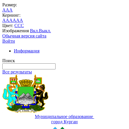
Размер:
A
A
A
Кернинг:
AA
AA
AA
Цвет:
C
C
C
Изображения
Вкл.
Выкл.
Обычная версия сайта
Войти
Информация
Поиск
Все результаты
Муниципальное образование
город Курган