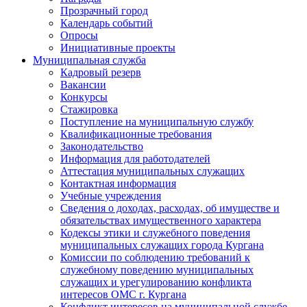
Прозрачный город
Календарь событий
Опросы
Инициативные проекты
Муниципальная служба
Кадровый резерв
Вакансии
Конкурсы
Стажировка
Поступление на муниципальную службу
Квалификационные требования
Законодательство
Информация для работодателей
Аттестация муниципальных служащих
Контактная информация
Учебные учреждения
Сведения о доходах, расходах, об имуществе и
обязательствах имущественного характера
Кодексы этики и служебного поведения
муниципальных служащих города Кургана
Комиссии по соблюдению требований к
служебному поведению муниципальных
служащих и урегулированию конфликта
интересов ОМС г. Кургана
Конфликт интересов на муниципальной службе