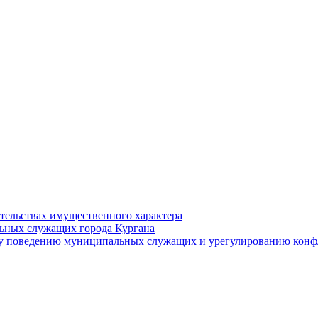
ательствах имущественного характера
ьных служащих города Кургана
у поведению муниципальных служащих и урегулированию конфл