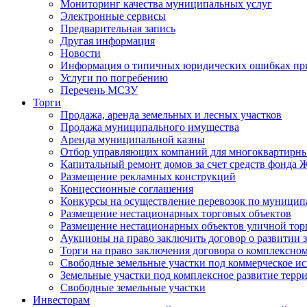
Мониторинг качества муниципальных услуг
Электронные сервисы
Предварительная запись
Другая информация
Новости
Информация о типичных юридических ошибках при
Услуги по погребению
Перечень МСЗУ
Торги
Продажа, аренда земельных и лесных участков
Продажа муниципального имущества
Аренда муниципальной казны
Отбор управляющих компаний для многоквартирн
Капитальный ремонт домов за счет средств фонда
Размещение рекламных конструкций
Концессионные соглашения
Конкурсы на осуществление перевозок по муници
Размещение нестационарных торговых объектов
Размещение нестационарных объектов уличной тор
Аукционы на право заключить договор о развитии 
Торги на право заключения договора о комплексно
Свободные земельные участки под коммерческое и
Земельные участки под комплексное развитие терр
Свободные земельные участки
Инвесторам