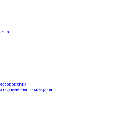
ество
 мероприятий
го финансового контроля