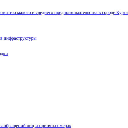
звитию малого и среднего предпринимательства в городе Курга
ов инфраструктуры
адки
ия обращений лиц и принятых мерах