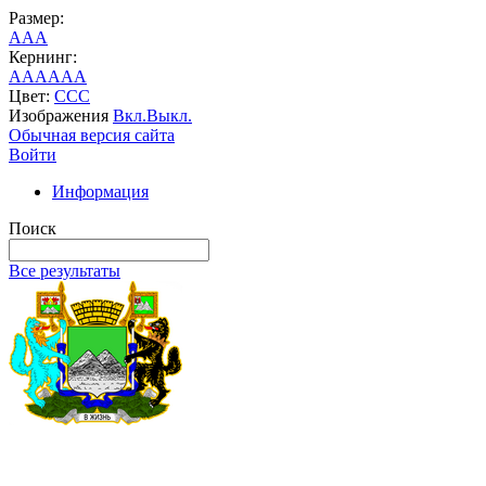
Размер:
A
A
A
Кернинг:
AA
AA
AA
Цвет:
C
C
C
Изображения
Вкл.
Выкл.
Обычная версия сайта
Войти
Информация
Поиск
Все результаты