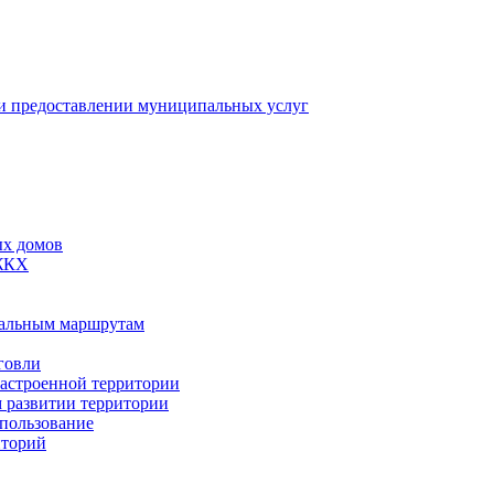
 предоставлении муниципальных услуг
ых домов
 ЖКХ
пальным маршрутам
говли
застроенной территории
м развитии территории
спользование
иторий