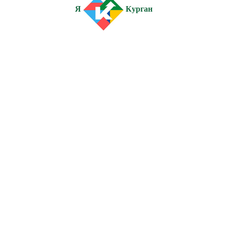
Я
Курган