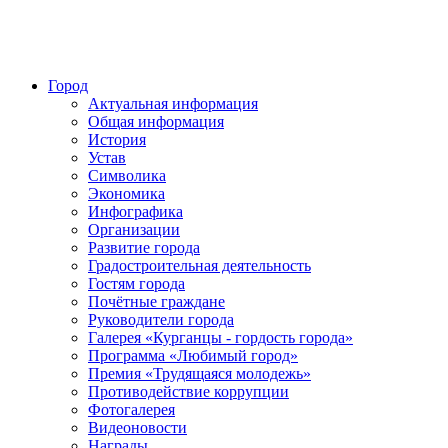
Город
Актуальная информация
Общая информация
История
Устав
Символика
Экономика
Инфографика
Организации
Развитие города
Градостроительная деятельность
Гостям города
Почётные граждане
Руководители города
Галерея «Курганцы - гордость города»
Программа «Любимый город»
Премия «Трудящаяся молодежь»
Противодействие коррупции
Фотогалерея
Видеоновости
Награды