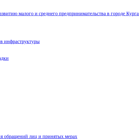
звитию малого и среднего предпринимательства в городе Курга
ов инфраструктуры
адки
ия обращений лиц и принятых мерах