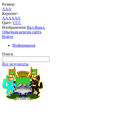
Размер:
A
A
A
Кернинг:
AA
AA
AA
Цвет:
C
C
C
Изображения
Вкл.
Выкл.
Обычная версия сайта
Войти
Информация
Поиск
Все результаты