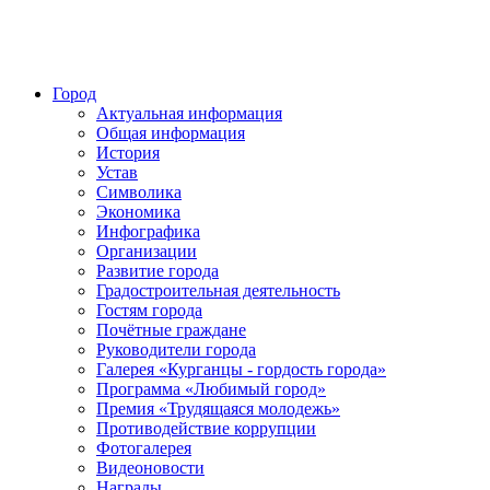
Город
Актуальная информация
Общая информация
История
Устав
Символика
Экономика
Инфографика
Организации
Развитие города
Градостроительная деятельность
Гостям города
Почётные граждане
Руководители города
Галерея «Курганцы - гордость города»
Программа «Любимый город»
Премия «Трудящаяся молодежь»
Противодействие коррупции
Фотогалерея
Видеоновости
Награды