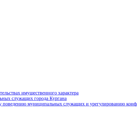
ательствах имущественного характера
ьных служащих города Кургана
у поведению муниципальных служащих и урегулированию конфл