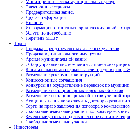
Мониторинг качества муниципальных услуг
Электронные сервисы
Предварительная запись
Другая информация
Новости
Информация о типичных юридических ошибках при
Услуги по погребению
Перечень МСЗУ
Торги
Продажа, аренда земельных и лесных участков
Продажа муниципального имущества
Аренда муниципальной казны
Отбор управляющих компаний для многоквартирн
Капитальный ремонт домов за счет средств фонда
Размещение рекламных конструкций
Концессионные соглашения
Конкурсы на осуществление перевозок по муници
Размещение нестационарных торговых объектов
Размещение нестационарных объектов уличной тор
Аукционы на право заключить договор о развитии 
Торги на право заключения договора о комплексно
Свободные земельные участки под коммерческое и
Земельные участки под комплексное развитие терр
Свободные земельные участки
Инвесторам