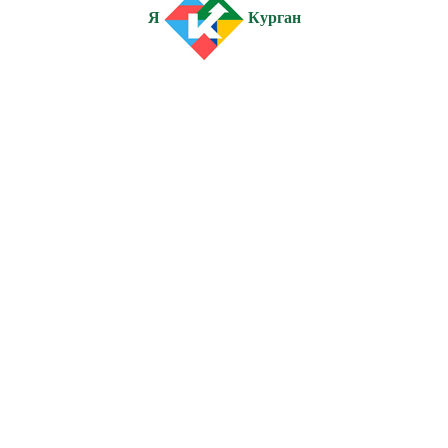
Я
Курган