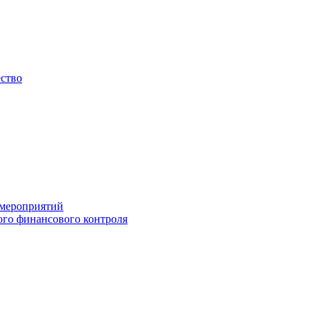
ество
 мероприятий
го финансового контроля