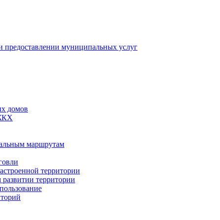
 предоставлении муниципальных услуг
ых домов
 ЖКХ
пальным маршрутам
говли
застроенной территории
м развитии территории
спользование
иторий