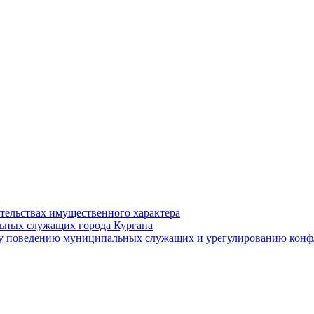
ательствах имущественного характера
ьных служащих города Кургана
у поведению муниципальных служащих и урегулированию конфл