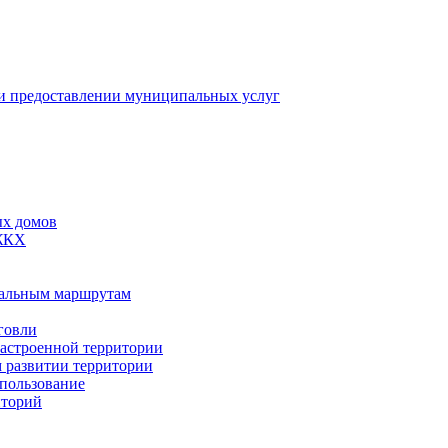
 предоставлении муниципальных услуг
ых домов
 ЖКХ
пальным маршрутам
говли
застроенной территории
м развитии территории
спользование
иторий