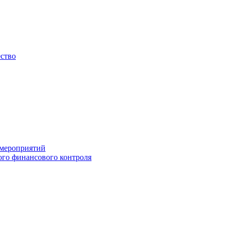
ество
 мероприятий
го финансового контроля