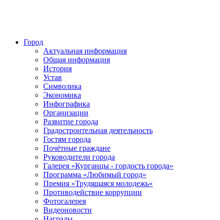
Город
Актуальная информация
Общая информация
История
Устав
Символика
Экономика
Инфографика
Организации
Развитие города
Градостроительная деятельность
Гостям города
Почётные граждане
Руководители города
Галерея «Курганцы - гордость города»
Программа «Любимый город»
Премия «Трудящаяся молодежь»
Противодействие коррупции
Фотогалерея
Видеоновости
Награды