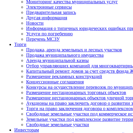
Мониторинг качества муниципальных услуг
Электронные сервисы
Предварительная запись
Другая информация
Новости
Информация о типичных юридических ошибках при
Услуги по погребению
Перечень МСЗУ
Торги
Продажа, аренда земельных и лесных участков
Продажа муниципального имущества
Аренда муниципальной казны
Отбор управляющих компаний для многоквартирн
Капитальный ремонт домов за счет средств фонда
Размещение рекламных конструкций
Концессионные соглашения
Конкурсы на осуществление перевозок по муници
Размещение нестационарных торговых объектов
Размещение нестационарных объектов уличной тор
Аукционы на право заключить договор о развитии 
Торги на право заключения договора о комплексно
Свободные земельные участки под коммерческое и
Земельные участки под комплексное развитие терр
Свободные земельные участки
Инвесторам