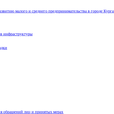
звитию малого и среднего предпринимательства в городе Курга
ов инфраструктуры
адки
ия обращений лиц и принятых мерах