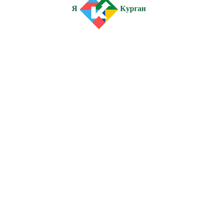
Я
Курган