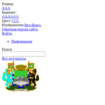
Размер:
A
A
A
Кернинг:
AA
AA
AA
Цвет:
C
C
C
Изображения
Вкл.
Выкл.
Обычная версия сайта
Войти
Информация
Поиск
Все результаты