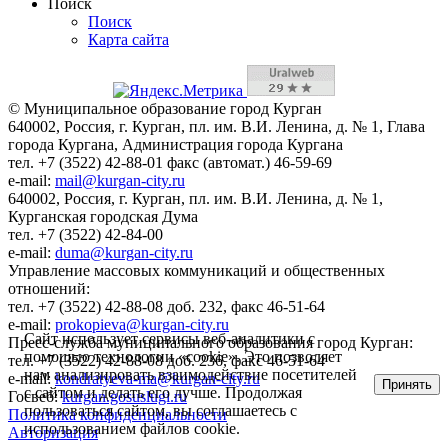
Поиск
Поиск
Карта сайта
© Муниципальное образование город Курган
640002, Россия, г. Курган, пл. им. В.И. Ленина, д. № 1, Глава
города Кургана, Администрация города Кургана
тел. +7 (3522) 42-88-01 факс (автомат.) 46-59-69
e-mail:
mail@kurgan-city.ru
640002, Россия, г. Курган, пл. им. В.И. Ленина, д. № 1,
Курганская городская Дума
тел. +7 (3522) 42-84-00
e-mail:
duma@kurgan-city.ru
Управление массовых коммуникаций и общественных
отношений:
тел. +7 (3522) 42-88-08 доб. 232, факс 46-51-64
e-mail:
prokopieva@kurgan-city.ru
Сайт использует сервисы веб-аналитики с
Пресс-служба муниципального образования город Курган:
помощью технологии «cookie». Это позволяет
тел. +7 (3522) 42-88-08 доб. 236, факс 46-51-64
нам анализировать взаимодействие посетителей
e-mail:
kondratyeva-ma@kurgan-city.ru
Принять
с сайтом и делать его лучше. Продолжая
Госвеб:
kurgan.gosuslugi.ru
пользоваться сайтом, вы соглашаетесь с
Политика конфиденциальности
использованием файлов cookie.
Авторизация