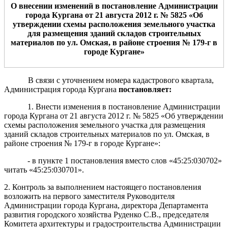
О внесении изменений в постановление Администрации
города Кургана от 21 августа 201
2
г. № 5825 «
Об
утверждении схем
ы
расположения земельн
ого
участк
а
для
размещения
зданий складов строительных
материалов
п
о
ул.
Омская
,
в районе
строения №
1
7
9-г
в
городе
К
урган
е
»
В связи с уточнением номера кадастрового квартала,
Администрация города Кургана
постановляет:
1. Внести изменения в постановление Администрации
города Кургана от 21 августа 2012 г. № 5825 «Об утверждении
схемы расположения земельного участка для размещения
зданий складов строительных материалов по ул. Омская, в
районе строения № 179-г в городе Кургане»:
- в пункте 1 постановления вместо слов «45:25:030702»
читать «45:25:030701».
2. Контроль за выполнением настоящего постановления
возложить на первого заместителя Руководителя
Администрации города Кургана, директора Департамента
развития городского хозяйства Руденко С.В., председателя
Комитета архитектуры и градостроительства Администрации