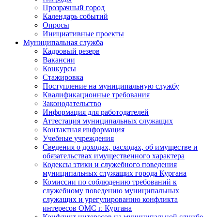
Прозрачный город
Календарь событий
Опросы
Инициативные проекты
Муниципальная служба
Кадровый резерв
Вакансии
Конкурсы
Стажировка
Поступление на муниципальную службу
Квалификационные требования
Законодательство
Информация для работодателей
Аттестация муниципальных служащих
Контактная информация
Учебные учреждения
Сведения о доходах, расходах, об имуществе и
обязательствах имущественного характера
Кодексы этики и служебного поведения
муниципальных служащих города Кургана
Комиссии по соблюдению требований к
служебному поведению муниципальных
служащих и урегулированию конфликта
интересов ОМС г. Кургана
Конфликт интересов на муниципальной службе