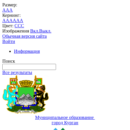
Размер:
A
A
A
Кернинг:
AA
AA
AA
Цвет:
C
C
C
Изображения
Вкл.
Выкл.
Обычная версия сайта
Войти
Информация
Поиск
Все результаты
Муниципальное образование
город Курган