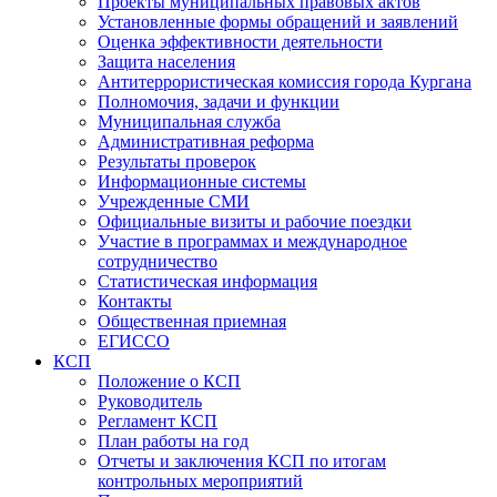
Проекты муниципальных правовых актов
Установленные формы обращений и заявлений
Оценка эффективности деятельности
Защита населения
Антитеррористическая комиссия города Кургана
Полномочия, задачи и функции
Муниципальная служба
Административная реформа
Результаты проверок
Информационные системы
Учрежденные СМИ
Официальные визиты и рабочие поездки
Участие в программах и международное
сотрудничество
Статистическая информация
Контакты
Общественная приемная
ЕГИССО
КСП
Положение о КСП
Руководитель
Регламент КСП
План работы на год
Отчеты и заключения КСП по итогам
контрольных мероприятий