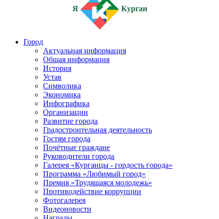
Я
Курган
Город
Актуальная информация
Общая информация
История
Устав
Символика
Экономика
Инфографика
Организации
Развитие города
Градостроительная деятельность
Гостям города
Почётные граждане
Руководители города
Галерея «Курганцы - гордость города»
Программа «Любимый город»
Премия «Трудящаяся молодежь»
Противодействие коррупции
Фотогалерея
Видеоновости
Награды