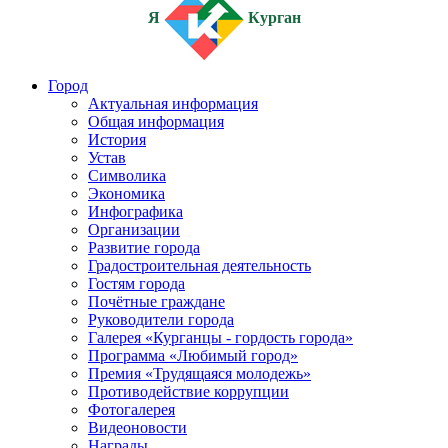
Я
Курган
Город
Актуальная информация
Общая информация
История
Устав
Символика
Экономика
Инфографика
Организации
Развитие города
Градостроительная деятельность
Гостям города
Почётные граждане
Руководители города
Галерея «Курганцы - гордость города»
Программа «Любимый город»
Премия «Трудящаяся молодежь»
Противодействие коррупции
Фотогалерея
Видеоновости
Награды