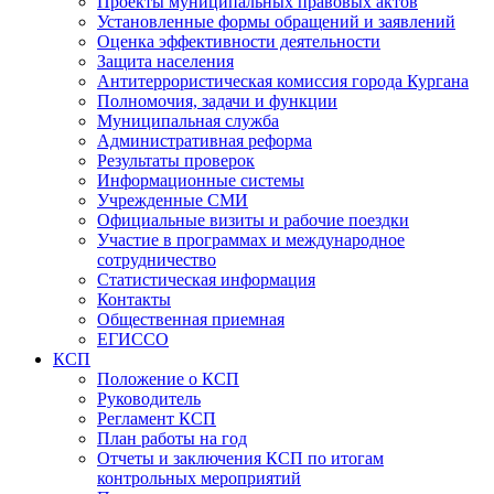
Проекты муниципальных правовых актов
Установленные формы обращений и заявлений
Оценка эффективности деятельности
Защита населения
Антитеррористическая комиссия города Кургана
Полномочия, задачи и функции
Муниципальная служба
Административная реформа
Результаты проверок
Информационные системы
Учрежденные СМИ
Официальные визиты и рабочие поездки
Участие в программах и международное
сотрудничество
Статистическая информация
Контакты
Общественная приемная
ЕГИССО
КСП
Положение о КСП
Руководитель
Регламент КСП
План работы на год
Отчеты и заключения КСП по итогам
контрольных мероприятий