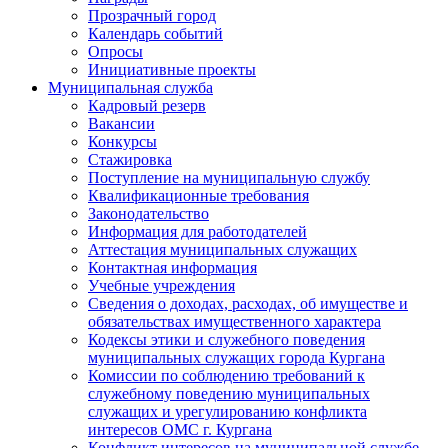
Прозрачный город
Календарь событий
Опросы
Инициативные проекты
Муниципальная служба
Кадровый резерв
Вакансии
Конкурсы
Стажировка
Поступление на муниципальную службу
Квалификационные требования
Законодательство
Информация для работодателей
Аттестация муниципальных служащих
Контактная информация
Учебные учреждения
Сведения о доходах, расходах, об имуществе и
обязательствах имущественного характера
Кодексы этики и служебного поведения
муниципальных служащих города Кургана
Комиссии по соблюдению требований к
служебному поведению муниципальных
служащих и урегулированию конфликта
интересов ОМС г. Кургана
Конфликт интересов на муниципальной службе