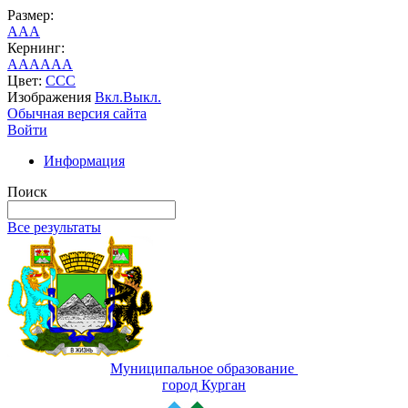
Размер:
A
A
A
Кернинг:
AA
AA
AA
Цвет:
C
C
C
Изображения
Вкл.
Выкл.
Обычная версия сайта
Войти
Информация
Поиск
Все результаты
Муниципальное образование
город Курган