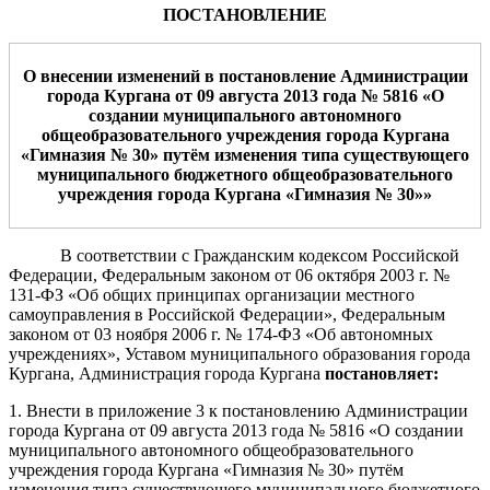
ПОСТАНОВЛЕНИЕ
О в
несени
и
изменений в
постановление Администрации
города Кургана от 09 августа 2013 года № 5816 «
О
создании муниципального автономного
общеобразовательного учреждения города Кургана
«Гимназия № 30» путём изменения типа существующего
муниципального бюджетного общеобразовательного
учреждения города Кургана «Гимназия № 30»
»
В соответствии
с
Гражданским
кодексом
Российской
Федерации, Федеральным
закон
о
м
от
06
октября
2003 г. №
131-ФЗ
«Об общих принципах организации местного
самоуправления в Российской Федерации», Федеральным
закон
о
м от 03
ноября
2006
г. № 174-ФЗ «Об автономных
учреждениях»,
Уставом муниципального образования города
Кургана,
Администрация города Кургана
постановляет:
1. Внести в приложение 3 к постановлению Администрации
города Кургана от 09 августа 2013 года № 5816 «
О создании
муниципального автономного общеобразовательного
учреждения города Кургана «Гимназия № 30» путём
изменения типа существующего муниципального бюджетного