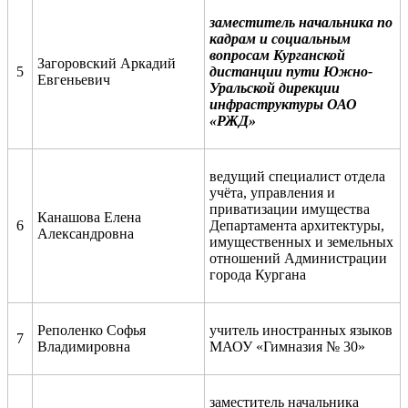
заместитель начальника по
кадрам и социальным
вопросам
Курганской
Загоровский Аркадий
5
дистанции пути Южно-
Евгеньевич
Уральской дирекции
инфраструктуры ОАО
«РЖД»
ведущий специалист отдела
учёта
,
управления
и
приватизации имущества
Канашова Елена
6
Департамента
архитектуры,
Александровна
имущественных и земельных
отношений
Администрации
города Кургана
Реполенко Софья
учитель иностранных языков
7
Владимировна
МАОУ «Гимназия № 30»
заместитель начальника