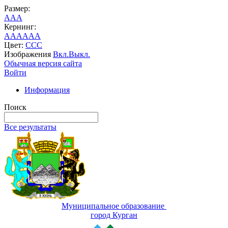
Размер:
A
A
A
Кернинг:
AA
AA
AA
Цвет:
C
C
C
Изображения
Вкл.
Выкл.
Обычная версия сайта
Войти
Информация
Поиск
Все результаты
Муниципальное образование
город Курган