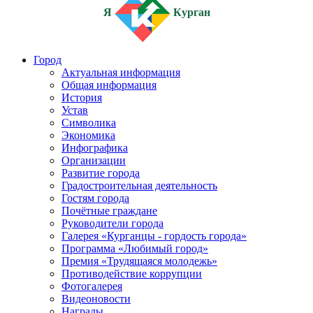
Я
Курган
Город
Актуальная информация
Общая информация
История
Устав
Символика
Экономика
Инфографика
Организации
Развитие города
Градостроительная деятельность
Гостям города
Почётные граждане
Руководители города
Галерея «Курганцы - гордость города»
Программа «Любимый город»
Премия «Трудящаяся молодежь»
Противодействие коррупции
Фотогалерея
Видеоновости
Награды