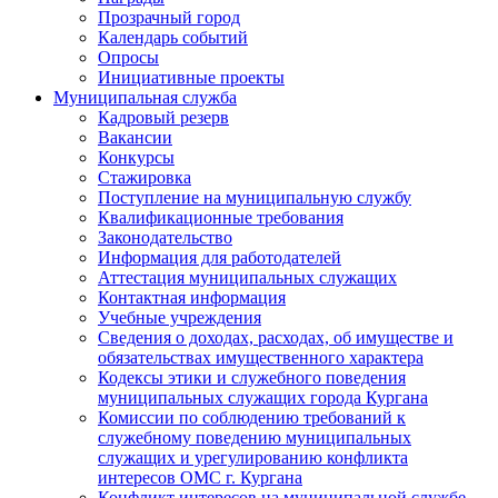
Прозрачный город
Календарь событий
Опросы
Инициативные проекты
Муниципальная служба
Кадровый резерв
Вакансии
Конкурсы
Стажировка
Поступление на муниципальную службу
Квалификационные требования
Законодательство
Информация для работодателей
Аттестация муниципальных служащих
Контактная информация
Учебные учреждения
Сведения о доходах, расходах, об имуществе и
обязательствах имущественного характера
Кодексы этики и служебного поведения
муниципальных служащих города Кургана
Комиссии по соблюдению требований к
служебному поведению муниципальных
служащих и урегулированию конфликта
интересов ОМС г. Кургана
Конфликт интересов на муниципальной службе