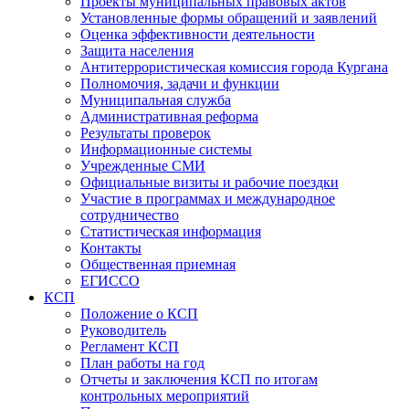
Проекты муниципальных правовых актов
Установленные формы обращений и заявлений
Оценка эффективности деятельности
Защита населения
Антитеррористическая комиссия города Кургана
Полномочия, задачи и функции
Муниципальная служба
Административная реформа
Результаты проверок
Информационные системы
Учрежденные СМИ
Официальные визиты и рабочие поездки
Участие в программах и международное
сотрудничество
Статистическая информация
Контакты
Общественная приемная
ЕГИССО
КСП
Положение о КСП
Руководитель
Регламент КСП
План работы на год
Отчеты и заключения КСП по итогам
контрольных мероприятий