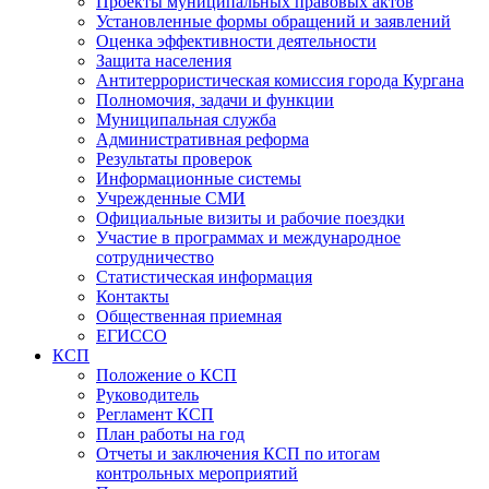
Проекты муниципальных правовых актов
Установленные формы обращений и заявлений
Оценка эффективности деятельности
Защита населения
Антитеррористическая комиссия города Кургана
Полномочия, задачи и функции
Муниципальная служба
Административная реформа
Результаты проверок
Информационные системы
Учрежденные СМИ
Официальные визиты и рабочие поездки
Участие в программах и международное
сотрудничество
Статистическая информация
Контакты
Общественная приемная
ЕГИССО
КСП
Положение о КСП
Руководитель
Регламент КСП
План работы на год
Отчеты и заключения КСП по итогам
контрольных мероприятий