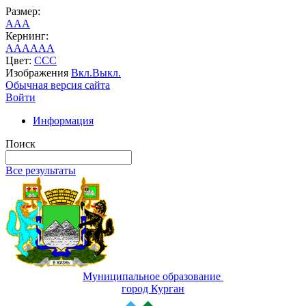
Размер:
A
A
A
Кернинг:
AA
AA
AA
Цвет:
C
C
C
Изображения
Вкл.
Выкл.
Обычная версия сайта
Войти
Информация
Поиск
Все результаты
Муниципальное образование
город Курган