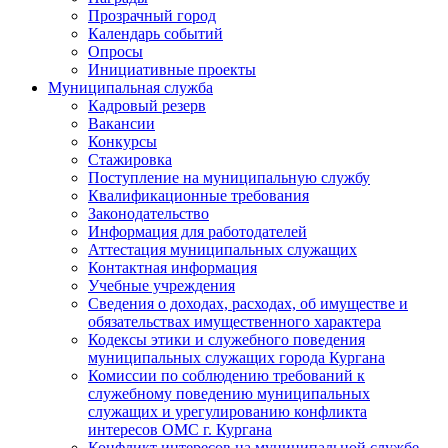
Прозрачный город
Календарь событий
Опросы
Инициативные проекты
Муниципальная служба
Кадровый резерв
Вакансии
Конкурсы
Стажировка
Поступление на муниципальную службу
Квалификационные требования
Законодательство
Информация для работодателей
Аттестация муниципальных служащих
Контактная информация
Учебные учреждения
Сведения о доходах, расходах, об имуществе и
обязательствах имущественного характера
Кодексы этики и служебного поведения
муниципальных служащих города Кургана
Комиссии по соблюдению требований к
служебному поведению муниципальных
служащих и урегулированию конфликта
интересов ОМС г. Кургана
Конфликт интересов на муниципальной службе