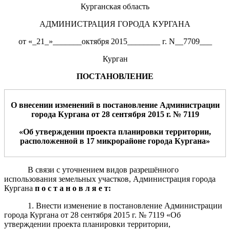
Курганская область
АДМИНИСТРАЦИЯ ГОРОДА КУРГАНА
от «_21_»_______октября 2015________ г. N__7709___
Курган
ПОСТАНОВЛЕНИЕ
О внесении изменений в постановление Ад
министрации
города Кургана от
28
сентября
20
15
г. №
7119
«Об утверждении проекта планировки территории,
расположенной в 1
7
микрорайоне города Кургана»
В связи с уточнением видов разрешённого
использования земельных участков, Администрация города
Кургана
п о с т а н о в л я е т:
1.
Внести изменение в постановление Администрации
города Кургана от 28 сентября 2015 г. № 7119 «Об
утверждении проекта планировки территории,