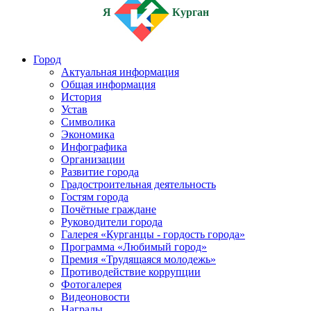
Я
Курган
Город
Актуальная информация
Общая информация
История
Устав
Символика
Экономика
Инфографика
Организации
Развитие города
Градостроительная деятельность
Гостям города
Почётные граждане
Руководители города
Галерея «Курганцы - гордость города»
Программа «Любимый город»
Премия «Трудящаяся молодежь»
Противодействие коррупции
Фотогалерея
Видеоновости
Награды