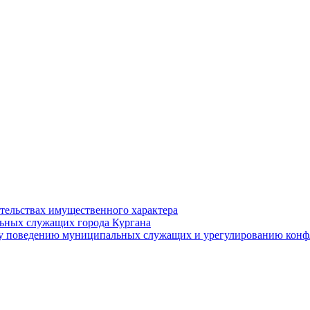
ательствах имущественного характера
ьных служащих города Кургана
у поведению муниципальных служащих и урегулированию конфл