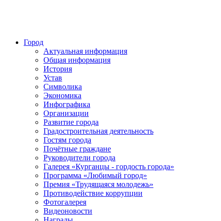
Город
Актуальная информация
Общая информация
История
Устав
Символика
Экономика
Инфографика
Организации
Развитие города
Градостроительная деятельность
Гостям города
Почётные граждане
Руководители города
Галерея «Курганцы - гордость города»
Программа «Любимый город»
Премия «Трудящаяся молодежь»
Противодействие коррупции
Фотогалерея
Видеоновости
Награды