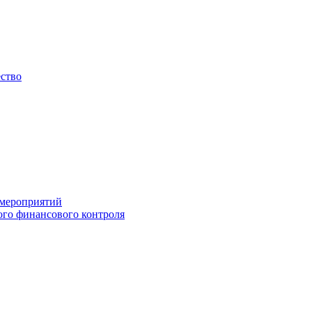
ество
 мероприятий
го финансового контроля