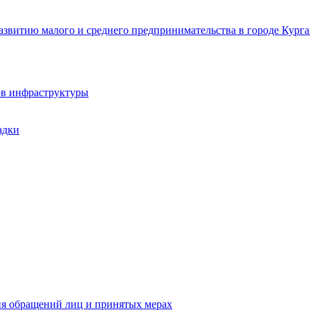
звитию малого и среднего предпринимательства в городе Курга
ов инфраструктуры
адки
ия обращений лиц и принятых мерах