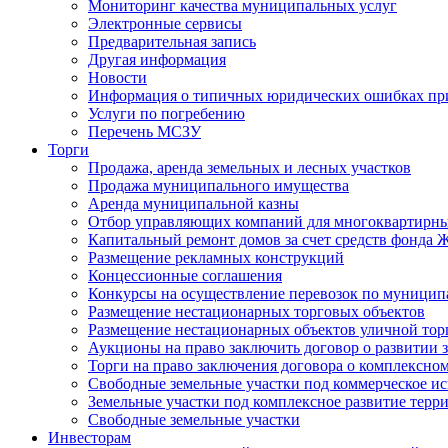
Мониторинг качества муниципальных услуг
Электронные сервисы
Предварительная запись
Другая информация
Новости
Информация о типичных юридических ошибках при
Услуги по погребению
Перечень МСЗУ
Торги
Продажа, аренда земельных и лесных участков
Продажа муниципального имущества
Аренда муниципальной казны
Отбор управляющих компаний для многоквартирн
Капитальный ремонт домов за счет средств фонда
Размещение рекламных конструкций
Концессионные соглашения
Конкурсы на осуществление перевозок по муници
Размещение нестационарных торговых объектов
Размещение нестационарных объектов уличной тор
Аукционы на право заключить договор о развитии 
Торги на право заключения договора о комплексно
Свободные земельные участки под коммерческое и
Земельные участки под комплексное развитие терр
Свободные земельные участки
Инвесторам