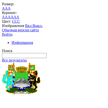
Размер:
A
A
A
Кернинг:
AA
AA
AA
Цвет:
C
C
C
Изображения
Вкл.
Выкл.
Обычная версия сайта
Войти
Информация
Поиск
Все результаты