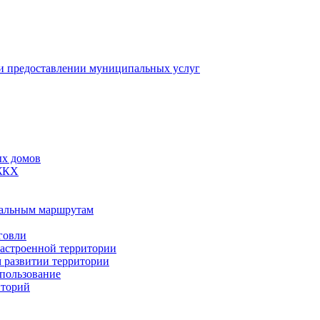
 предоставлении муниципальных услуг
ых домов
 ЖКХ
пальным маршрутам
говли
застроенной территории
м развитии территории
спользование
иторий