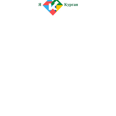
Я
Курган