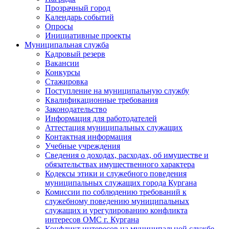
Прозрачный город
Календарь событий
Опросы
Инициативные проекты
Муниципальная служба
Кадровый резерв
Вакансии
Конкурсы
Стажировка
Поступление на муниципальную службу
Квалификационные требования
Законодательство
Информация для работодателей
Аттестация муниципальных служащих
Контактная информация
Учебные учреждения
Сведения о доходах, расходах, об имуществе и
обязательствах имущественного характера
Кодексы этики и служебного поведения
муниципальных служащих города Кургана
Комиссии по соблюдению требований к
служебному поведению муниципальных
служащих и урегулированию конфликта
интересов ОМС г. Кургана
Конфликт интересов на муниципальной службе