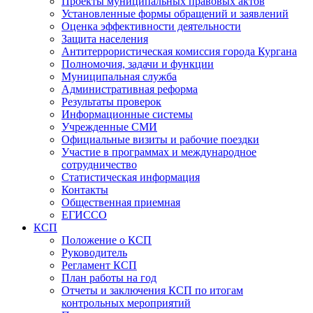
Проекты муниципальных правовых актов
Установленные формы обращений и заявлений
Оценка эффективности деятельности
Защита населения
Антитеррористическая комиссия города Кургана
Полномочия, задачи и функции
Муниципальная служба
Административная реформа
Результаты проверок
Информационные системы
Учрежденные СМИ
Официальные визиты и рабочие поездки
Участие в программах и международное
сотрудничество
Статистическая информация
Контакты
Общественная приемная
ЕГИССО
КСП
Положение о КСП
Руководитель
Регламент КСП
План работы на год
Отчеты и заключения КСП по итогам
контрольных мероприятий