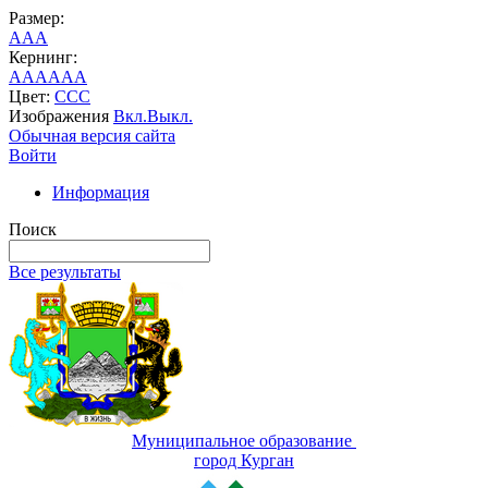
Размер:
A
A
A
Кернинг:
AA
AA
AA
Цвет:
C
C
C
Изображения
Вкл.
Выкл.
Обычная версия сайта
Войти
Информация
Поиск
Все результаты
Муниципальное образование
город Курган