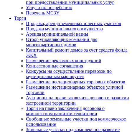
при предоставлении муниципальных услуг
Услуги по погребению
Перечень МСЗУ
Торги
Продажа, аренда земельных и лесных участков
Продажа муниципального имущества
Аренда муниципальной казны
Отбор управляющих компаний для
многоквартирных домов
Капитальный ремонт домов за счет средств фонда
ЖКХ
Размещение рекламных конструкций
Концессионные соглашения
Конкурсы на осуществление перевозок по
муниципальным маршрутам
Размещение нестационарных торговых объектов
Размещение нестационарных объектов уличной
торговли
Аукционы на право заключить договор о развитии
застроенной территории
Торги на право заключения договора о
комплексном развитии территории
Свободные земельные участки под коммерческое
использование
Земельные участки под комплексное развитие