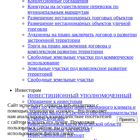
Концессионные соглашения
Конкурсы на осуществление перевозок по
муниципальным маршрутам
Размещение нестационарных торговых объектов
Размещение нестационарных объектов уличной
торговли
Аукционы на право заключить договор о развитии
застроенной территории
Торги на право заключения договора о
комплексном развитии территории
Свободные земельные участки под коммерческое
использование
Земельные участки под комплексное развитие
территорий
Свободные земельные участки
Инвесторам
ИНВЕСТИЦИОННЫЙ УПОЛНОМОЧЕННЫЙ
Обращение к инвесторам
Сайт использует сервисы веб-аналитики с
Совет по улучшению инвестиционного климата и
помощью технологии «cookie». Это позволяет
развитию малого и среднего предпринимательства
нам анализировать взаимодействие посетителей
в городе Кургане
Принять
с сайтом и делать его лучше. Продолжая
Инвестиционная карта Курганской области
пользоваться сайтом, вы соглашаетесь с
Инвестиционная декларация
использованием файлов cookie.
Инвестиционный паспорт