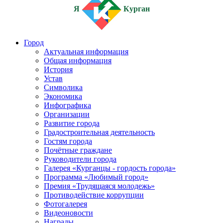
Я
Курган
Город
Актуальная информация
Общая информация
История
Устав
Символика
Экономика
Инфографика
Организации
Развитие города
Градостроительная деятельность
Гостям города
Почётные граждане
Руководители города
Галерея «Курганцы - гордость города»
Программа «Любимый город»
Премия «Трудящаяся молодежь»
Противодействие коррупции
Фотогалерея
Видеоновости
Награды